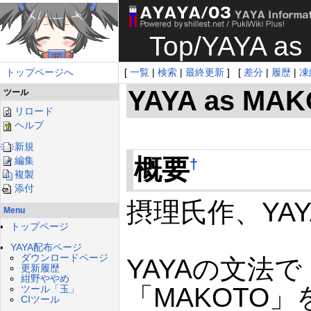
Top
/
YAYA a
トップページへ
[
一覧
|
検索
|
最終更新
] [
差分
|
履歴
|
凍
YAYA as MA
ツール
リロード
ヘルプ
新規
概要
編集
†
複製
添付
摂理氏作、YA
Menu
トップページ
YAYA配布ページ
ダウンロードページ
YAYAの文法
更新履歴
紺野ややめ
「MAKOTO
ツール「玉」
CIツール