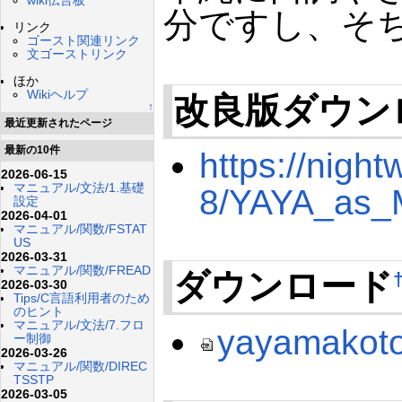
wiki伝言板
分ですし、そ
リンク
ゴースト関連リンク
文ゴーストリンク
ほか
Wikiヘルプ
改良版ダウン
↑
最近更新されたページ
最新の10件
https://nig
2026-06-15
マニュアル/文法/1.基礎
8/YAYA_as_
設定
2026-04-01
マニュアル/関数/FSTAT
US
2026-03-31
マニュアル/関数/FREAD
ダウンロード
2026-03-30
Tips/C言語利用者のため
のヒント
マニュアル/文法/7.フロ
yayamakot
ー制御
2026-03-26
マニュアル/関数/DIREC
TSSTP
2026-03-05