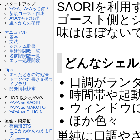
SAORIを利
スタートアップ
YAYA、AYAって何？
新規ゴースト作成
ゴースト側と
AYAからの移行
里々からの移行
味はほぼない
マニュアル
基本
文法
システム辞書
用途別関数一覧
名前順関数一覧
どんなシェル
エラー処理関数
Tips
困ったときの対処法
口調がラン
トークべた書き支援ラ
イブラリ
開発情報検索
時間帯や起
SHIORI以外のYAYA
YAYA as SAORI
ウィンドウ
YAYA as MAKOTO
YAYA as PLUGIN
ほか色々
連絡・掲示板
整備班BTS
ここがわかんねえよロ
単純に口調やさ
グ