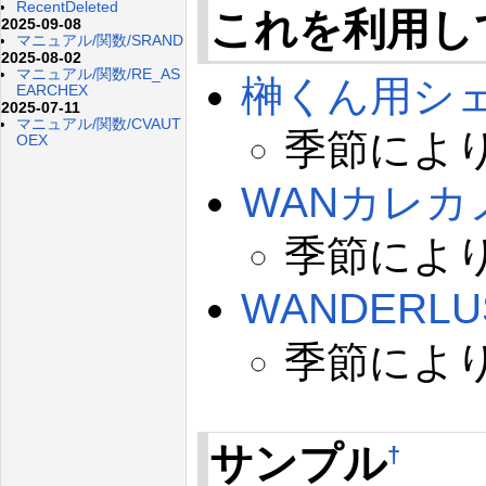
RecentDeleted
これを利用し
2025-09-08
マニュアル/関数/SRAND
2025-08-02
マニュアル/関数/RE_AS
榊くん用シ
EARCHEX
2025-07-11
マニュアル/関数/CVAUT
季節によ
OEX
WANカレ
季節によ
WANDER
季節によ
サンプル
†