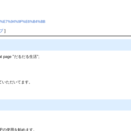
B%E7%94%9F%E6%B4%BB
プ
]
g" at page "だるだる生活";
ていただいてます。
SPの使用を勧めます。