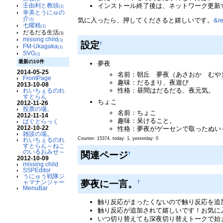
壬由利と教頭
インストール終了後は、ネットワーク更新
(1)
幸美とうにゅの
介
気に入ったら、押してくださると嬉しいです。
&re
(1)
七曜精
(1)
だるだる生活
(1)
missing child
(1)
設定
†
FM-Ukagaka
(1)
SVG
(1)
最新の10件
夢夜
2014-05-25
名前：朝丘 夢夜（あさおか むや
FrontPage
趣味：だるまり、夜遊び
2013-10-08
性格：昼間はだるだる、夜元気。
れいちぇるのれ
すとらん
ちょこ
2012-11-26
投票の場。
名前：ちょこ
2012-11-14
趣味：呆けること。
ばぐとらっく
2012-10-22
性格：夢夜がゲーセンで取ったぬい
雑談の場。
Counter: 15374, today: 1, yesterday: 0
れいちぇるのれ
すとらん～ねこ
のいるおみせ～
関連ページ
†
2012-10-09
missing child
SSPEditor
うにゅう戦隊ジ
夢夜に一言。
ャマナンジャー
†
MenuBar
触り反応がまったくないので触り反応を追加して
触り反応が追加されて嬉しいです！お気に入
いつ切り替えても深夜切り替えトークで始ま