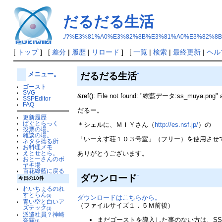
だるだる生活
./?%E3%81%A0%E3%82%8B%E3%81%A0%E3%82%8
[
トップ
] [
差分
|
履歴
|
リロード
] [
一覧
|
検索
|
最終更新
|
ヘル
だるだる生活
メニュー。
†
ゴースト
SVG
&ref(): File not found: "繚藍データ:ss_muya.pn
SSPEditor
FAQ
だるー。
更新履歴
ばぐとらっく
＊シェルに、ＭＩＹさん（
http://es.nsf.jp/
）の
投票の場。
雑談の場。
「いーえす荘１０３号室」（フリー）を使用させ
ネタを捻る所
お料理メモ
ありがとうございます。
えとせとら。
おとーさんのボ
ヤキ場
百花繚藍に戻る
ダウンロード
†
今日の10件
れいちぇるのれ
すとらん
(3)
ダウンロードはこちらから。
青い空と白いア
（ファイルサイズ１．５Ｍ前後）
ズテック
(1)
派遣社員？神崎
まだゴーストを導入した事のない方は、S
奈霧
(1)