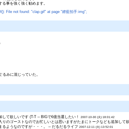
する事を強く強く勧めます。
f(): File not found: "clap.gif" at page "繚藍拍手:img";
）
ぐるみに混じっていた。
欲しいです (T-T -- BIGで6億当選したい！
2007-10-30 (火) 18:01:42
りのゴーストなのでお忙しいとは思いますがたまにトークなども追加して欲しい
るようなのですが・・・。 -- だるだるライフ
2007-12-11 (火) 13:52:01