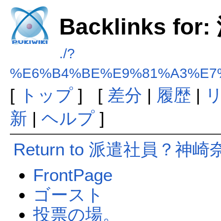
Backlinks 
./?
%E6%B4%BE%E9%81%A3%E7
[
トップ
] [
差分
|
履歴
|
新
|
ヘルプ
]
Return to 派遣社員？神崎
FrontPage
ゴースト
投票の場。