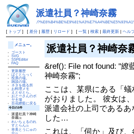
派遣社員？神崎奈霧
./?%E6%B4%BE%E9%81%A3%E7%A4%BE%E5%93%A
[
トップ
] [
差分
|
履歴
|
リロード
] [
一覧
|
検索
|
最終更新
|
ヘル
メニュー。
派遣社員？神崎奈
ゴースト
SVG
SSPEditor
FAQ
&ref(): File not found
更新履歴
神崎奈霧";
ばぐとらっく
投票の場。
雑談の場。
ネタを捻る所
ここは、某県にある「蟻
お料理メモ
えとせとら。
おとーさんのボ
がおりました。 彼女は
ヤキ場
百花繚藍に戻る
派遣会社の上司であるあ
今日の3件
派遣社員？神崎
した…
奈霧
(1)
れいちぇるのれ
すとらん
(1)
これは、「伺か」及び、
幸美とうにゅの
介
(1)