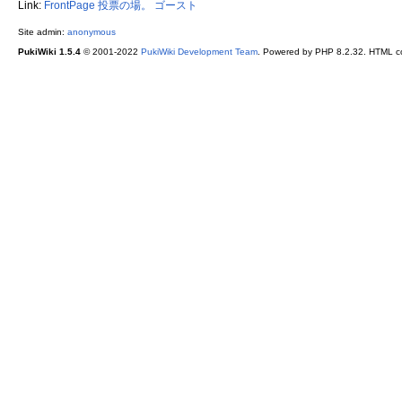
Link:
FrontPage
投票の場。
ゴースト
Site admin:
anonymous
PukiWiki 1.5.4
© 2001-2022
PukiWiki Development Team
. Powered by PHP 8.2.32. HTML co