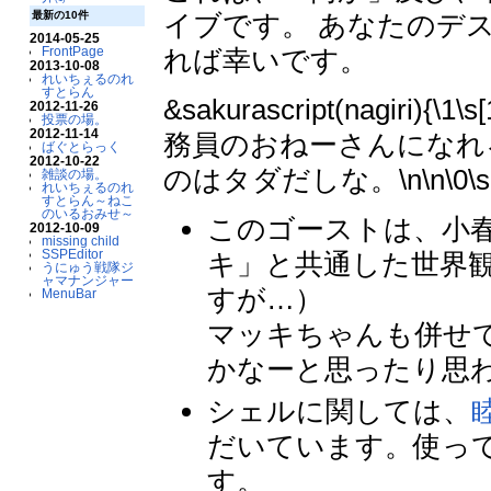
最新の10件
イブです。 あなたのデ
2014-05-25
れば幸いです。
FrontPage
2013-10-08
れいちぇるのれ
すとらん
&sakurascript(nagiri
2012-11-26
投票の場。
2012-11-14
務員のおねーさんになれるかな
ばぐとらっく
2012-10-22
のはタダだしな。\n\n\0\s
雑談の場。
れいちぇるのれ
すとらん～ねこ
のいるおみせ～
このゴーストは、小
2012-10-09
missing child
SSPEditor
キ」と共通した世界
うにゅう戦隊ジ
ャマナンジャー
すが…）
MenuBar
マッキちゃんも併せ
かなーと思ったり思
シェルに関しては、
だいています。使っ
す。