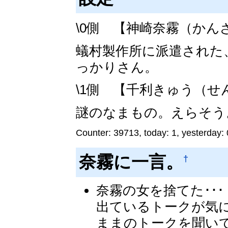
\0側 【神崎奈霧（かん
蟻村製作所に派遣された
っかりさん。
\1側 【千利きゅう（
謎のなまもの。えらそう
Counter: 39713, today: 1, yesterday: 
奈霧に一言。
†
奈霧の女を捨てた･･
出ているトークが気
ままのトークを聞いて