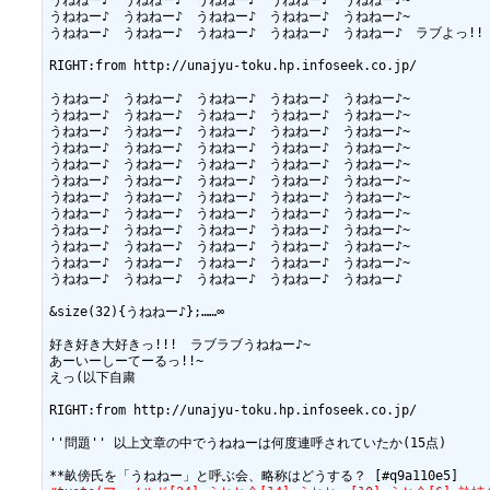
うねねー♪　うねねー♪　うねねー♪　うねねー♪　うねねー♪~

うねねー♪　うねねー♪　うねねー♪　うねねー♪　うねねー♪~

うねねー♪　うねねー♪　うねねー♪　うねねー♪　うねねー♪　ラブよっ!!

RIGHT:from http://unajyu-toku.hp.infoseek.co.jp/

うねねー♪　うねねー♪　うねねー♪　うねねー♪　うねねー♪~

うねねー♪　うねねー♪　うねねー♪　うねねー♪　うねねー♪~

うねねー♪　うねねー♪　うねねー♪　うねねー♪　うねねー♪~

うねねー♪　うねねー♪　うねねー♪　うねねー♪　うねねー♪~

うねねー♪　うねねー♪　うねねー♪　うねねー♪　うねねー♪~

うねねー♪　うねねー♪　うねねー♪　うねねー♪　うねねー♪~

うねねー♪　うねねー♪　うねねー♪　うねねー♪　うねねー♪~

うねねー♪　うねねー♪　うねねー♪　うねねー♪　うねねー♪~

うねねー♪　うねねー♪　うねねー♪　うねねー♪　うねねー♪~

うねねー♪　うねねー♪　うねねー♪　うねねー♪　うねねー♪~

うねねー♪　うねねー♪　うねねー♪　うねねー♪　うねねー♪~

うねねー♪　うねねー♪　うねねー♪　うねねー♪　うねねー♪

&size(32){うねねー♪};……∞

好き好き大好きっ!!!　ラブラブうねねー♪~

あーいーしーてーるっ!!~

えっ(以下自粛

RIGHT:from http://unajyu-toku.hp.infoseek.co.jp/

''問題'' 以上文章の中でうねねーは何度連呼されていたか(15点)
