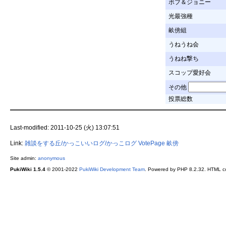
ボブ＆ジョニー
光最強種
畝傍組
うねうね会
うねね撃ち
スコップ愛好会
その他
投票総数
Last-modified: 2011-10-25 (火) 13:07:51
Link:
雑談をする丘/かっこいいログ/かっこログ
VotePage
畝傍
Site admin:
anonymous
PukiWiki 1.5.4
© 2001-2022
PukiWiki Development Team
. Powered by PHP 8.2.32. HTML co