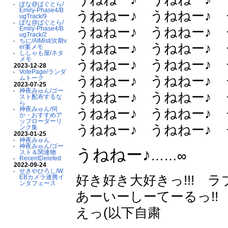
ぽな@ばぐとら/
Emily-Phase4/B
うねねー♪ うねねー♪ 
ugTrack/9
ぽな@ばぐとら/
うねねー♪ うねねー♪ 
Emily-Phase4/B
ugTrack/2
ちに/AIMist/次期v
うねねー♪ うねねー♪ 
er案メモ
ししゃも屋/ネタ
メモ
うねねー♪ うねねー♪ 
2023-12-28
VotePage/ランダ
うねねー♪ うねねー♪ 
ムトーク
2023-07-25
神夜みゅん/ゴー
うねねー♪ うねねー♪ 
スト配布するな
ら
神夜みゅん/伺
うねねー♪ うねねー♪ 
か・おすすめア
ップローダーリ
うねねー♪ うねねー♪ 
ンク集
2023-01-25
神夜みゅん
神夜みゅん/ゴー
うねねー♪
……∞
スト＆関連物
RecentDeleted
2022-09-24
せきやひろし/W
好き好き大好きっ!!! 
EBカメラ連携イ
ンタフェース
あーいーしーてーるっ!!
えっ(以下自粛