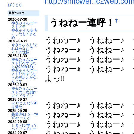
http://snflower.fc2web.com
ばぐとら
最新の20件
†
うねねー連呼！
2026-07-30
神夜みゅん/ゴー
ストメモ
神夜みゅん/参考
にしたものまと
め
うねねー♪ うねねー♪ 
2026-03-31
せきやひろし/そ
うねねー♪ うねねー♪ 
れはあなたで
す！の仕様
2025-11-30
うねねー♪ うねねー♪ 
神夜みゅん/ゴー
スト配布するな
うねねー♪ うねねー♪ 
ら(2020年版)
神夜みゅん/ゴー
スト配布するな
よっ!!
らの補足とかな
んとか
2025-10-03
神夜みゅん/ゴー
ストの二次創作
ガイドライン
2025-09-27
うねねー♪ うねねー♪ 
SSP/こんなSSP
は嫌だ
2025-05-26
うねねー♪ うねねー♪ 
整備班/はろーYA
YAわーるど
うねねー♪ うねねー♪ 
2024-09-08
しまへび/里々で
ハイアンドロー
うねねー♪ うねねー♪ 
2024-09-07