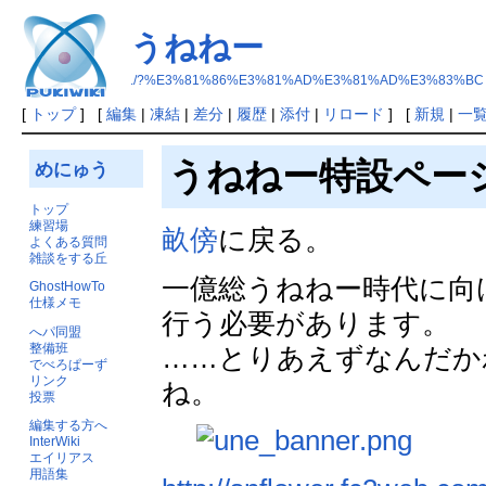
うねねー
./?%E3%81%86%E3%81%AD%E3%81%AD%E3%83%BC
[
トップ
] [
編集
|
凍結
|
差分
|
履歴
|
添付
|
リロード
] [
新規
|
一
うねねー特設ペー
めにゅう
トップ
練習場
畝傍
に戻る。
よくある質問
雑談をする丘
一億総うねねー時代に向
GhostHowTo
仕様メモ
行う必要があります。
へパ同盟
整備班
……とりあえずなんだか
でべろぱーず
リンク
ね。
投票
編集する方へ
InterWiki
エイリアス
用語集