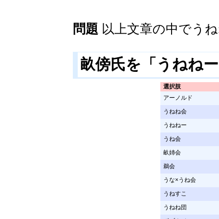
問題
以上文章の中でうねね
畝傍氏を「うねねー
選択肢
アーノルド
うねね会
うねねー
うね会
畝姉会
鵜会
うな×うね会
うねすこ
うねね団