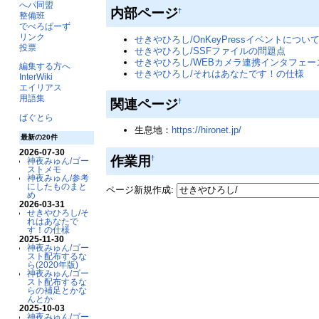
へパ同盟
内部ページ
†
整備班
でべろぱーず
リンク
せきやひろし/OnKeyPressイベントについ
投票
せきやひろし/SSFファイルの問題点
せきやひろし/WEBカメラ連携インタフェー
編集する方へ
せきやひろし/それはあなたです！の仕様
InterWiki
エイリアス
用語集
関連ページ
†
ばぐとら
生息地：
https://hironet.jp/
最新の20件
2026-07-30
作業用
†
神夜みゅん/ゴー
ストメモ
神夜みゅん/参考
にしたものまと
ページ新規作成:
め
2026-03-31
せきやひろし/そ
れはあなたで
す！の仕様
2025-11-30
神夜みゅん/ゴー
スト配布するな
ら(2020年版)
神夜みゅん/ゴー
スト配布するな
らの補足とかな
んとか
2025-10-03
神夜みゅん/ゴー