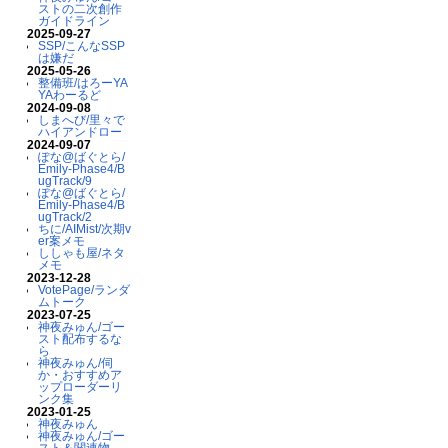
ストの二次創作
ガイドライン
2025-09-27
SSP/こんなSSP
は嫌だ
2025-05-26
整備班/はろーYA
YAわーるど
2024-09-08
しまへび/里々で
ハイアンドロー
2024-09-07
ぽな@ばぐとら/
Emily-Phase4/B
ugTrack/9
ぽな@ばぐとら/
Emily-Phase4/B
ugTrack/2
ちに/AIMist/次期v
er案メモ
ししゃも屋/ネタ
メモ
2023-12-28
VotePage/ランダ
ムトーク
2023-07-25
神夜みゅん/ゴー
スト配布するな
ら
神夜みゅん/伺
か・おすすめア
ップローダーリ
ンク集
2023-01-25
神夜みゅん
神夜みゅん/ゴー
スト＆関連物