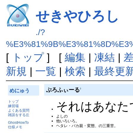
せきやひろし
./?
%E3%81%9B%E3%81%8D%E3
[
トップ
] [
編集
|
凍結
|
新規
|
一覧
|
検索
|
最終更
ぷろふぃーる
†
めにゅう
トップ
それはあなた
練習場
よくある質問
雑談をする丘
よしの
他いろいろ。
GhostHowTo
ヘタレ・バカ親・変態、の三重苦。
仕様メモ