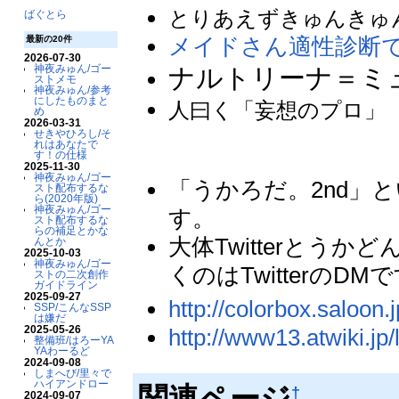
とりあえずきゅんきゅ
ばぐとら
メイドさん適性診断で
最新の20件
2026-07-30
神夜みゅん/ゴー
ナルトリーナ＝ミ
ストメモ
神夜みゅん/参考
にしたものまと
人曰く「妄想のプロ」
め
2026-03-31
せきやひろし/そ
れはあなたで
す！の仕様
2025-11-30
神夜みゅん/ゴー
「うかろだ。2nd」
スト配布するな
ら(2020年版)
神夜みゅん/ゴー
す。
スト配布するな
らの補足とかな
大体Twitterとう
んとか
2025-10-03
神夜みゅん/ゴー
くのはTwitterのDM
ストの二次創作
ガイドライン
2025-09-27
http://colorbox.saloon.j
SSP/こんなSSP
は嫌だ
2025-05-26
http://www13.atwiki.jp/
整備班/はろーYA
YAわーるど
2024-09-08
しまへび/里々で
ハイアンドロー
関連ページ
†
2024-09-07