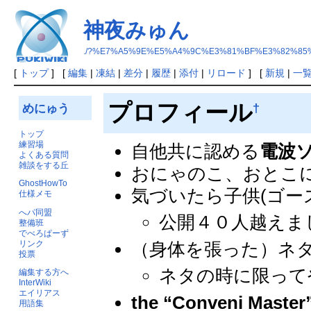
神夜みゅん
./?%E7%A5%9E%E5%A4%9C%E3%81%BF%E3%82%85
[
トップ
] [
編集
|
凍結
|
差分
|
履歴
|
添付
|
リロード
] [
新規
|
一
プロフィール
†
めにゅう
トップ
練習場
自他共に認める
電波
よくある質問
雑談をする丘
おにゃのこ、おとこ
GhostHowTo
気づいたら子供(ゴー
仕様メモ
へパ同盟
公開４０人越えま
整備班
でべろぱーず
（身体を張った）ネ
リンク
投票
ネタの時に限って
編集する方へ
InterWiki
エイリアス
the “Conveni Master
用語集