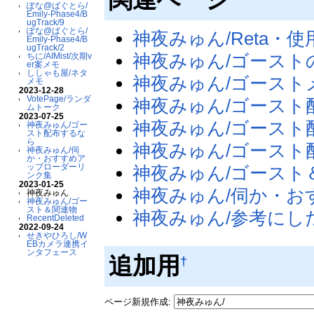
ぽな@ばぐとら/
Emily-Phase4/B
ugTrack/9
ぽな@ばぐとら/
神夜みゅん/Reta・
Emily-Phase4/B
ugTrack/2
神夜みゅん/ゴースト
ちに/AIMist/次期v
er案メモ
ししゃも屋/ネタ
神夜みゅん/ゴースト
メモ
2023-12-28
VotePage/ランダ
神夜みゅん/ゴースト
ムトーク
2023-07-25
神夜みゅん/ゴースト配
神夜みゅん/ゴー
スト配布するな
ら
神夜みゅん/ゴース
神夜みゅん/伺
か・おすすめア
ップローダーリ
神夜みゅん/ゴースト
ンク集
2023-01-25
神夜みゅん/伺か・お
神夜みゅん
神夜みゅん/ゴー
スト＆関連物
神夜みゅん/参考にし
RecentDeleted
2022-09-24
せきやひろし/W
EBカメラ連携イ
ンタフェース
追加用
†
ページ新規作成: