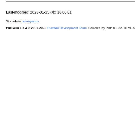
Last-modified: 2023-01-25 (水) 18:00:01
Site admin:
anonymous
PukiWiki 1.5.4
© 2001-2022
PukiWiki Development Team
. Powered by PHP 8.2.32. HTML co