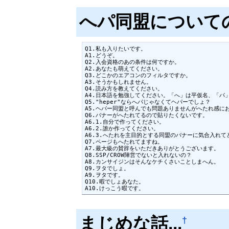
へパ同盟についての
Q1.私も入りたいです。

A1.どうぞ。

Q2.入会資格のあの条件は何ですか。

A2.あなたも萌えてください。

Q3.どこかのエアコンのフィルタですか。

A3.そうかもしれません。

Q4.読み方を教えてください。

A4.日本語を勉強してください。「へ」は平仮名、「パ」
Q5."heper"ならへパじゃなくてヘパーでしょ？

A5.ヘパー同盟と呼んでも問題ありませんがへたれ感にお
Q6.バナーがへたれてるので貼りたくないです。

A6.1.自分で作ってください。

A6.2.誰か作ってください。

A6.3.へたれを主目的とする同盟のバナーに気合入れてど
Q7.ページもへたれてますね。

A7.最大級の賛辞をいただきありがとうございます。

Q8.SSP/CROW陣営でないと入れないの？

A8.カンサイジンはそんなケチくさいことしまへん。

Q9.ヲタでしょ。

A9.ヲタです。 

Q10.暇でしょあなた。

A10.けっこう暇です。
まじめな話...
†