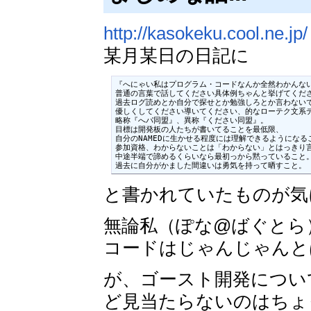
http://kasokeku.cool.ne.jp/
某月某日の日記に
『へにゃい私はプログラム・コードなんか全然わかんない
普通の言葉で話してください具体例ちゃんと挙げてくださ
過去ログ読めとか自分で探せとか勉強しろとか言わないで
優しくしてください導いてください、的なローテク文系デ
略称『へパ同盟』、異称『ください同盟』。

目標は開発板の人たちが書いてることを最低限、

自分のNAMEDに生かせる程度には理解できるようになるこ
参加資格、わからないことは「わからない」とはっきり言
中途半端で諦めるくらいなら最初っから黙っていること。
過去に自分がかました間違いは勇気を持って晒すこと。
と書かれていたものが気
無論私（ぽな@ばぐとら
コードはじゃんじゃんと
が、ゴースト開発につい
ど見当たらないのはちょ