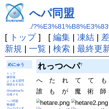
へパ同盟
./?%E3%81%B8%E3%8
[
トップ
] [
編集
|
凍結
|
新規
|
一覧
|
検索
|
最終更
れっつへパ
†
めにゅう
トップ
練習場
へ た れ て て も
よくある質問
雑談をする丘
誰 も が 魔 術 師
GhostHowTo
仕様メモ
へパ同盟
整備班
でべろぱーず