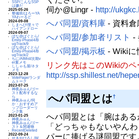
SSP/こんなSSP
は嫌だ
伺か@Lingr -
http://ukgk
2025-05-26
整備班/はろーYA
YAわーるど
へパ同盟/資料庫
- 資料
2024-09-08
しまへび/里々で
ハイアンドロー
2024-09-07
へパ同盟/参加者リスト
-
ぽな@ばぐとら/
Emily-Phase4/B
ugTrack/9
ぽな@ばぐとら/
へパ同盟/掲示板
- Wi
Emily-Phase4/B
ugTrack/2
ちに/AIMist/次期v
er案メモ
リンク先はこのWiki
ししゃも屋/ネタ
メモ
http://ssp.shillest.net/hepe
2023-12-28
VotePage/ランダ
ムトーク
2023-07-25
神夜みゅん/ゴー
スト配布するな
へパ同盟とは
†
ら
神夜みゅん/伺
か・おすすめア
ップローダーリ
ンク集
へパ同盟とは「腕はある
2023-01-25
神夜みゅん
神夜みゅん/ゴー
「どっちゃもないやんわ
スト＆関連物
RecentDeleted
パーに捧げる謎同盟で
2022-09-24
せきやひろし/W