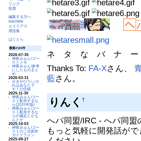
リンク
投票
編集する方へ
InterWiki
エイリアス
用語集
ばぐとら
最新の20件
ネ タ な バ ナ 
2026-07-30
神夜みゅん/ゴー
ストメモ
Thanks To:
FA-X
さん、
神夜みゅん/参考
にしたものまと
め
藍
さん。
2026-03-31
せきやひろし/そ
れはあなたで
す！の仕様
2025-11-30
神夜みゅん/ゴー
りんく
†
スト配布するな
ら(2020年版)
神夜みゅん/ゴー
スト配布するな
らの補足とかな
へパ同盟/IRC - へパ
んとか
2025-10-03
神夜みゅん/ゴー
もっと気軽に開発話がで
ストの二次創作
ガイドライン
ください。
2025-09-27