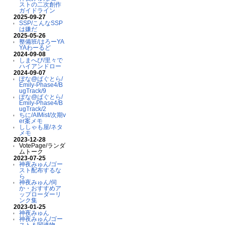
ストの二次創作
ガイドライン
2025-09-27
SSP/こんなSSP
は嫌だ
2025-05-26
整備班/はろーYA
YAわーるど
2024-09-08
しまへび/里々で
ハイアンドロー
2024-09-07
ぽな@ばぐとら/
Emily-Phase4/B
ugTrack/9
ぽな@ばぐとら/
Emily-Phase4/B
ugTrack/2
ちに/AIMist/次期v
er案メモ
ししゃも屋/ネタ
メモ
2023-12-28
VotePage/ランダ
ムトーク
2023-07-25
神夜みゅん/ゴー
スト配布するな
ら
神夜みゅん/伺
か・おすすめア
ップローダーリ
ンク集
2023-01-25
神夜みゅん
神夜みゅん/ゴー
スト＆関連物