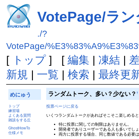
VotePage/
./?
VotePage/%E3%83%A9%E3%
[
トップ
] [
編集
|
凍結
|
新規
|
一覧
|
検索
|
最終更
ランダムトーク、多い？少ない？
†
めにゅう
トップ
投票ページに戻る
練習場
いくつランダムトークがあればそこそこ楽しめる
よくある質問
雑談をする丘
特に投票に関しての制限はありません。
GhostHowTo
開発者でありユーザーである人も多いでし
仕様メモ
両方に投票する場合、同じ数値である必要