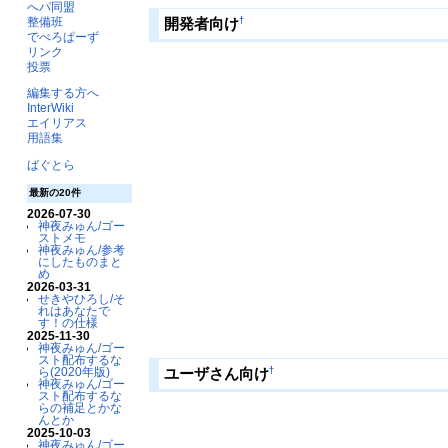
へパ同盟
整備班
†
開発者向け
でべろぱーず
リンク
投票
編集する方へ
InterWiki
エイリアス
用語集
ばぐとら
最新の20件
2026-07-30
神夜みゅん/ゴー
ストメモ
神夜みゅん/参考
にしたものまと
め
2026-03-31
せきやひろし/そ
れはあなたで
す！の仕様
2025-11-30
神夜みゅん/ゴー
スト配布するな
†
ユーザさん向け
ら(2020年版)
神夜みゅん/ゴー
スト配布するな
らの補足とかな
んとか
2025-10-03
神夜みゅん/ゴー