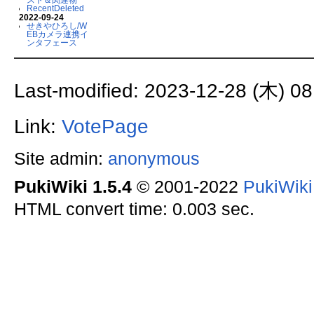
RecentDeleted
2022-09-24
せきやひろし/W
EBカメラ連携イ
ンタフェース
Last-modified: 2023-12-28 (木) 08
Link:
VotePage
Site admin:
anonymous
PukiWiki 1.5.4
© 2001-2022
PukiWik
HTML convert time: 0.003 sec.