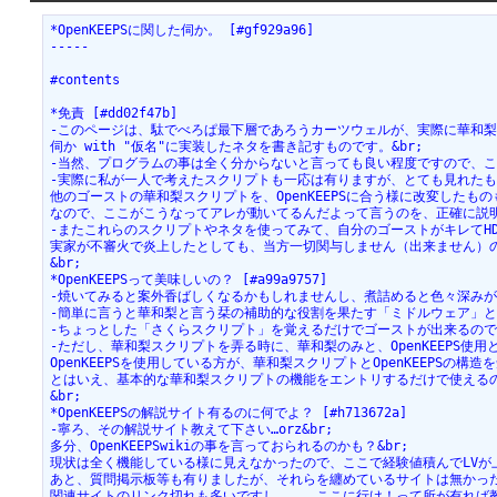
*OpenKEEPSに関した伺か。 [#gf929a96]
-----
#contents
*免責 [#dd02f47b]
-このページは、駄でべろぱ最下層であろうカーツウェルが、実際に華和梨とOp
伺か with "仮名"に実装したネタを書き記すものです。&br;
-当然、プログラムの事は全く分からないと言っても良い程度ですので、こ
-実際に私が一人で考えたスクリプトも一応は有りますが、とても見れたもの
他のゴーストの華和梨スクリプトを、OpenKEEPSに合う様に改変したもの
なので、ここがこうなってアレが動いてるんだよって言うのを、正確に説明
-またこれらのスクリプトやネタを使ってみて、自分のゴーストがキレてHD
実家が不審火で炎上したとしても、当方一切関与しません（出来ません）の
&br;
*OpenKEEPSって美味しいの？ [#a99a9757]
-焼いてみると案外香ばしくなるかもしれませんし、煮詰めると色々深みが増
-簡単に言うと華和梨と言う栞の補助的な役割を果たす「ミドルウェア」と
-ちょっとした「さくらスクリプト」を覚えるだけでゴーストが出来るので
-ただし、華和梨スクリプトを弄る時に、華和梨のみと、OpenKEEPS使用と
OpenKEEPSを使用している方が、華和梨スクリプトとOpenKEEPSの構
とはいえ、基本的な華和梨スクリプトの機能をエントリするだけで使えるの
&br;
*OpenKEEPSの解説サイト有るのに何でよ？ [#h713672a]
-寧ろ、その解説サイト教えて下さい…orz&br;
多分、OpenKEEPSwikiの事を言っておられるのかも？&br;
現状は全く機能している様に見えなかったので、ここで経験値積んでLVが上がっ
あと、質問掲示板等も有りましたが、それらを纏めているサイトは無かった
関連サイトのリンク切れも多いですし。。。ここに行け！って所が有れば教