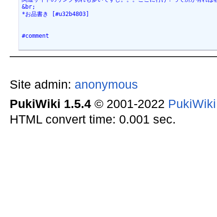
&br;
*お品書き [#u32b4803]
#comment
Site admin:
anonymous
PukiWiki 1.5.4
© 2001-2022
PukiWik
HTML convert time: 0.001 sec.