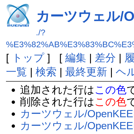
カーツウェル/Op
./?
%E3%82%AB%E3%83%BC%E3%
[
トップ
] [
編集
|
差分
|
一覧
|
検索
|
最終更新
|
ヘ
追加された行は
この色
削除された行は
この色
カーツウェル/OpenKEE
カーツウェル/OpenKE