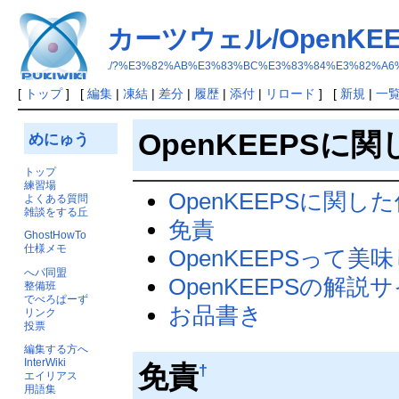
カーツウェル/OpenKEE
./?%E3%82%AB%E3%83%BC%E3%83%84%E3%82%A6
[
トップ
] [
編集
|
凍結
|
差分
|
履歴
|
添付
|
リロード
] [
新規
|
一
OpenKEEPSに
めにゅう
トップ
練習場
OpenKEEPSに関し
よくある質問
雑談をする丘
免責
GhostHowTo
仕様メモ
OpenKEEPSって美
へパ同盟
OpenKEEPSの解
整備班
でべろぱーず
お品書き
リンク
投票
編集する方へ
InterWiki
免責
†
エイリアス
用語集