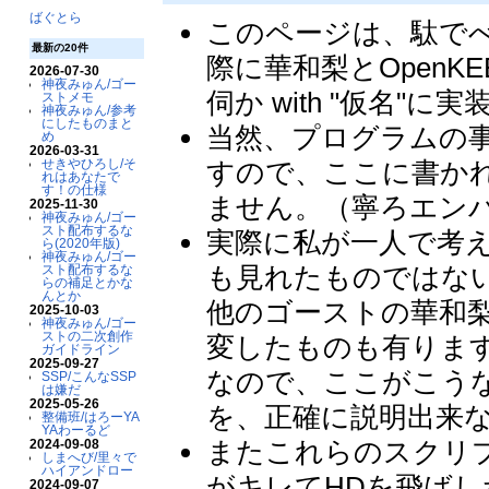
ばぐとら
このページは、駄で
最新の20件
際に華和梨とOpenK
2026-07-30
神夜みゅん/ゴー
伺か with "仮名
ストメモ
神夜みゅん/参考
にしたものまと
当然、プログラムの
め
2026-03-31
すので、ここに書か
せきやひろし/そ
れはあなたで
す！の仕様
ません。（寧ろエン
2025-11-30
神夜みゅん/ゴー
スト配布するな
実際に私が一人で考
ら(2020年版)
神夜みゅん/ゴー
も見れたものではな
スト配布するな
らの補足とかな
んとか
他のゴーストの華和梨
2025-10-03
神夜みゅん/ゴー
ストの二次創作
変したものも有りま
ガイドライン
2025-09-27
なので、ここがこう
SSP/こんなSSP
は嫌だ
2025-05-26
を、正確に説明出来
整備班/はろーYA
YAわーるど
またこれらのスクリ
2024-09-08
しまへび/里々で
ハイアンドロー
がキレてHDを飛ばし
2024-09-07