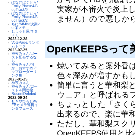
ぽな@ばぐとら/
Emily-Phase4/B
実家が不審火で炎上
ugTrack/9
ぽな@ばぐとら/
ません）ので悪しか
Emily-Phase4/B
ugTrack/2
ちに/AIMist/次期v
er案メモ
ししゃも屋/ネタ
メモ
2023-12-28
VotePage/ランダ
OpenKEEPSっ
ムトーク
2023-07-25
神夜みゅん/ゴー
スト配布するな
ら
焼いてみると案外香
神夜みゅん/伺
か・おすすめア
ップローダーリ
色々深みが増すかも
ンク集
2023-01-25
簡単に言うと華和梨
神夜みゅん
神夜みゅん/ゴー
スト＆関連物
ウェア」と呼ばれる
RecentDeleted
2022-09-24
せきやひろし/W
ちょっとした「さく
EBカメラ連携イ
ンタフェース
出来るので、楽に華
ただし、華和梨スク
OpenKEEPS使用と