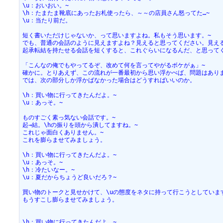
\u：おいおい。~
\h：たまたま靴底にあったお札使ったら、～～の店員さん怒ってた…~
\u：当たり前だ。
短く書いただけじゃないか、って思いますよね。私もそう思います。~
でも、普通の会話のように見えますよね？見えると思ってください。見え
起承転結を持たせる会話を短くすると、これぐらいになるんだ、と思って
「こんなの俺でもやってるぞ、改めて何を言ってやがるボケがぁ」~
確かに。とりあえず、この流れが一番最初から思い浮かべば、問題はあり
では、次の部分しか浮かばなかった場合はどうすればいいのか。
\h：買い物に行ってきたんだよ。~
\u：あっそ。~
ものすごく素っ気ない会話です。~
起→結。\hの振りを頭から潰してますね。~
これじゃ面白くありません。~
これを膨らませてみましょう。
\h：買い物に行ってきたんだよ。~
\u：あっそ。~
\h：冷たいなー。~
\u：夏だからちょうど良いだろ？~
買い物のトークと見せかけて、\uの態度をネタに持って行こうとしていま
もうすこし膨らませてみましょう。
\h：買い物に行ってきたんだよ。~