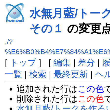
水無月藍/トー
その１
の変更
./?
%E6%B0%B4%E7%84%A1%E6
[
トップ
] [
編集
|
差分
|
一覧
|
検索
|
最終更新
|
ヘ
追加された行は
この色
削除された行は
この色
水無月藍/トークを作る