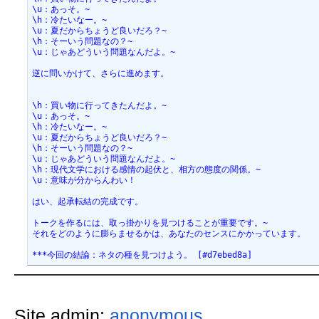
\u：あっそ。~
\h：冷たいなー。~
\u：夏だからちょうど良いだろ？~
\h：そーいう問題なの？~
\u：じゃあどういう問題なんだよ。~
逆に問いかけて、さらに進めます。
\h：買い物に行ってきたんだよ。~
\u：あっそ。~
\h：冷たいなー。~
\u：夏だからちょうど良いだろ？~
\h：そーいう問題なの？~
\u：じゃあどういう問題なんだよ。~
\h：現代文学における感情の起伏と、相方の態度の関係。~
\u：意味が分からんわい！
はい、起承転結の完成です。
トークを作るには、取っ掛かりを見つけることが重要です。~
それをどのように膨らませるかは、あなたのセンスにかかっています。
***今回の結論：ネタの種を見つけよう。 [#d7ebed8a]
Site admin:
anonymous