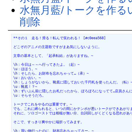
水無月藍/トークを作る
削除
**その１　走る！滑る！転んで笑われる！ [#c0eea568]
どこぞのアニメの主題歌ですがまあ気にしないように。
文章の基本として、「起承転結」がありますね。~
\h：今日は～～へ行ってきたよ。（起）~
\u：ほほう。~
\h：そしたら、お財布を忘れちゃって…（承）~
\u：おいおい。~
\h：しょうがないから、靴底に隠しておいた千円札を使ったんだ。（転）
\u：靴底！？~
\h：ずいぶん前に隠したお札だったから、ぼろぼろになってて…店員さん
\u：そらそうだろ。
トークでこれをやるのは重要です。~
でも、これに縛られると、いつの間にかテンポが悪いトークができあがりま
それに、ソロゴーストでは相槌が無い分、台詞回しがくどくなる恐れがあり
そこで、すっきり爽やかに端折ってみます。
\h：買い物行ったのに、財布忘れちゃってさー。~