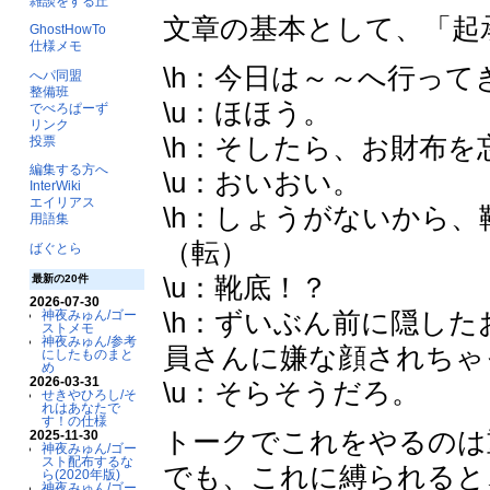
雑談をする丘
文章の基本として、「起
GhostHowTo
仕様メモ
\h：今日は～～へ行って
へパ同盟
整備班
\u：ほほう。
でべろぱーず
リンク
\h：そしたら、お財布
投票
編集する方へ
\u：おいおい。
InterWiki
エイリアス
\h：しょうがないから
用語集
（転）
ばぐとら
\u：靴底！？
最新の20件
2026-07-30
\h：ずいぶん前に隠し
神夜みゅん/ゴー
ストメモ
神夜みゅん/参考
員さんに嫌な顔されちゃ
にしたものまと
め
2026-03-31
\u：そらそうだろ。
せきやひろし/そ
れはあなたで
す！の仕様
トークでこれをやるのは
2025-11-30
神夜みゅん/ゴー
スト配布するな
でも、これに縛られると
ら(2020年版)
神夜みゅん/ゴー