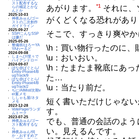
スト配布するな
あがります。
それに、
*1
らの補足とかな
んとか
2025-10-03
がくどくなる恐れがあり
神夜みゅん/ゴー
ストの二次創作
ガイドライン
2025-09-27
そこで、すっきり爽やか
SSP/こんなSSP
は嫌だ
2025-05-26
整備班/はろーYA
\h：買い物行ったのに
YAわーるど
2024-09-08
\u：おいおい。
しまへび/里々で
ハイアンドロー
2024-09-07
\h：たまたま靴底にあ
ぽな@ばぐとら/
Emily-Phase4/B
た…
ugTrack/9
ぽな@ばぐとら/
Emily-Phase4/B
\u：当たり前だ。
ugTrack/2
ちに/AIMist/次期v
er案メモ
ししゃも屋/ネタ
短く書いただけじゃない
メモ
2023-12-28
す。
VotePage/ランダ
ムトーク
2023-07-25
でも、普通の会話のよう
神夜みゅん/ゴー
スト配布するな
ら
い。見えるんです。
神夜みゅん/伺
か・おすすめア