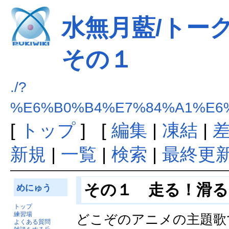
水無月藍/トー
その１
./?
%E6%B0%B4%E7%84%A1%E6
[
トップ
] [
編集
|
凍結
|
新規
|
一覧
|
検索
|
最終更
その１ 走る！滑る
めにゅう
トップ
練習場
どこぞのアニメの主題歌
よくある質問