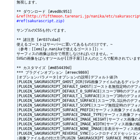
無視します。

&ref(http://fifthmoon.tarenari.jp/nanika/etc/sakuras
#ref(sakurascript.zip)
サンプルのCSSも付いてます。

** 諸注意 [#r037cdad]

使えるゴーストはサーバーに置いてあるものだけです。~

（参考：[[emily.nanikaで使えるゴースト]]）~

サーフィスの画像は自分で用意しなければいけません。~

SVGの画像をばらすツールが[[浮子屋]]さんのところで配布されています
** カスタマイズ [#m854439d]

*** プラグインオプション [#reec9869]

|オプションパラメータ|オプションの説明|デフォルト値|h

|PLUGIN_SAKURASCRIPT_GHOST_DIR|SVG画像ファイルのあるディレクトリ
|PLUGIN_SAKURASCRIPT_DEFAULT_GHOST|ゴースト名無指定時のデ
|PLUGIN_SAKURASCRIPT_DEFAULT_0_SURFACE|スコープ0時のデ
|PLUGIN_SAKURASCRIPT_DEFAULT_1_SURFACE|スコープ1時のデ
|PLUGIN_SAKURASCRIPT_DEFAULT_SURFACE|スコープ0,1以外の
|PLUGIN_SAKURASCRIPT_DEFAULT_SCOPE|スコープ無指定時のデフ
|PLUGIN_SAKURASCRIPT_SURFACE_PREFIX|サーフィス画像ファイル
|PLUGIN_SAKURASCRIPT_SURFACE_IMAGE_TYPE|サーフィス画像
|PLUGIN_SAKURASCRIPT_SURFACE_IMAGE_HEIGHT|サーフィス画像の
|PLUGIN_SAKURASCRIPT_SURFACE_IMAGE_WIDTH|サーフィス画像の幅
|PLUGIN_SAKURASCRIPT_SURFACE_NONE_IMAGE|非表示サーフィス画像
|PLUGIN_SAKURASCRIPT_REVERSE_SYNC|シンクロナイズドセッシ
:画像ファイル名の付け方|PLUGIN_SAKURASCRIPT_SURFACE_PREFIX + s