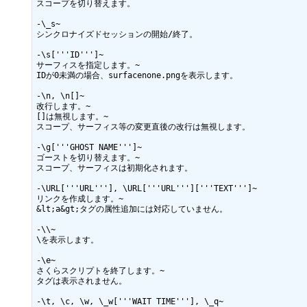
スコープを切り替えます。

-\_s~

シンクロナイズドセッションの開始/終了。

-\s['''ID''']~

サーフィスを指定します。~

IDが0未満の場合、surfacenone.pngを表示します。

-\n, \n[]~

改行します。~

[]は無視します。~

スコープ、サーフィス等の変更直後の改行は無視します。

-\g['''GHOST NAME''']~

ゴーストを切り替えます。~

スコープ、サーフィスは初期化されます。

-\URL['''URL'''], \URL['''URL''']['''TEXT''']~

リンクを作成します。~

&lt;a&gt;タグの属性追加には対応していません。

-\\~

\を表示します。

-\e~

さくらスクリプトを終了します。~

タグは表示されません。

-\t, \c, \w, \_w['''WAIT TIME'''], \_q~
