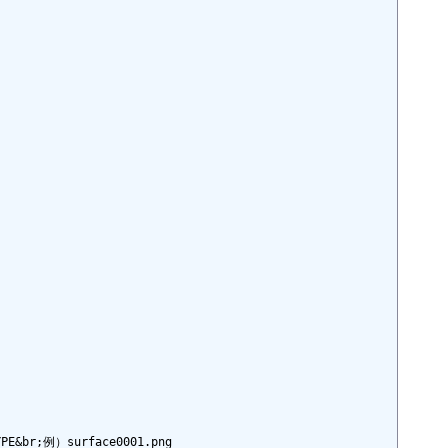
E&br;例）surface0001.png
