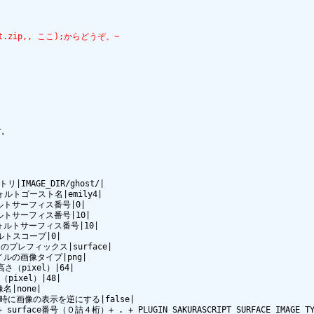
cript.zip,, ここ);からどうぞ。~
。

|IMAGE_DIR/ghost/|

フォルトゴースト名|emily4|

フォルトサーフィス番号|0|

フォルトサーフィス番号|10|

デフォルトサーフィス番号|10|

ォルトスコープ|0|

名のプレフィックス|surface|

ファイルの画像タイプ|png|

高さ（pixel）|64|

（pixel）|48|

名|none|

ョン時に画像の表示を逆にする|false|

urface番号（０詰４桁）+ . + PLUGIN_SAKURASCRIPT_SURFACE_IMAGE_TYP