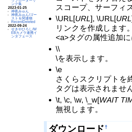
ップローダーリ
ンク集
スコープ、サーフィ
2023-01-25
神夜みゅん
神夜みゅん/ゴー
\URL[
URL
], \URL[
URL
スト＆関連物
RecentDeleted
2022-09-24
リンクを作成します
せきやひろし/W
EBカメラ連携イ
<a>タグの属性追加
ンタフェース
\\
\を表示します。
\e
さくらスクリプトを
タグは表示されませ
\t, \c, \w, \_w[
WAIT TI
無視します。
†
ダウンロード