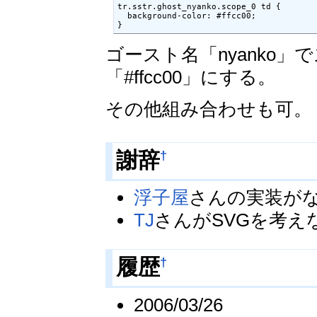
tr.sstr.ghost_nyanko.scope_0 td {

  background-color: #ffcc00;

}
ゴースト名「nyanko
「#ffcc00」にする。
その他組み合わせも可。
†
謝辞
浮子屋
さんの実装が
TJ
さんがSVGを考
†
履歴
2006/03/26