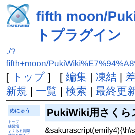
fifth moon/
トプラグイン
./?
fifth+moon/PukiWiki%E7
[
トップ
] [
編集
|
凍結
|
新規
|
一覧
|
検索
|
最終更
PukiWiki用さ
めにゅう
トップ
練習場
&sakurascript(emily
よくある質問