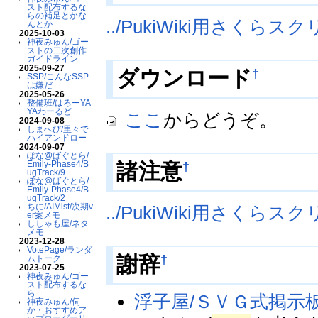
スト配布するな
らの補足とかな
../PukiWiki用さくらス
んとか
2025-10-03
神夜みゅん/ゴー
ストの二次創作
ガイドライン
2025-09-27
†
ダウンロード
SSP/こんなSSP
は嫌だ
2025-05-26
整備班/はろーYA
YAわーるど
ここ
からどうぞ。
2024-09-08
しまへび/里々で
ハイアンドロー
2024-09-07
ぽな@ばぐとら/
†
諸注意
Emily-Phase4/B
ugTrack/9
ぽな@ばぐとら/
Emily-Phase4/B
ugTrack/2
ちに/AIMist/次期v
../PukiWiki用さくら
er案メモ
ししゃも屋/ネタ
メモ
2023-12-28
VotePage/ランダ
†
謝辞
ムトーク
2023-07-25
神夜みゅん/ゴー
スト配布するな
ら
浮子屋/ＳＶＧ式掲示
神夜みゅん/伺
か・おすすめア