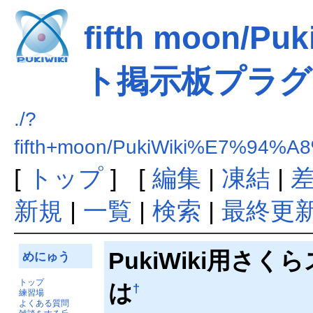
fifth moon/
ト掲示板プラグ
./?
fifth+moon/PukiWiki%E7
[
トップ
] [
編集
|
凍結
|
新規
|
一覧
|
検索
|
最終更
PukiWiki用
めにゅう
トップ
は
†
練習場
よくある質問