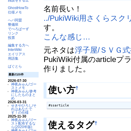
雑談をする丘
名前長い！
GhostHowTo
仕様メモ
../PukiWiki用さくら
へパ同盟
整備班
す。
でべろぱーず
リンク
こんな感じ…
投票
編集する方へ
元ネタは
浮子屋/ＳＶＧ
InterWiki
エイリアス
PukiWiki付属のarti
用語集
作りました。
ばぐとら
最新の20件
2026-07-30
神夜みゅん/ゴー
†
使い方
ストメモ
神夜みゅん/参考
にしたものまと
め
2026-03-31
#ssarticle
せきやひろし/そ
れはあなたで
す！の仕様
2025-11-30
神夜みゅん/ゴー
†
使えるタグ
スト配布するな
ら(2020年版)
神夜みゅん/ゴー