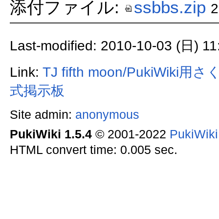
添付ファイル:
ssbbs.zip
Last-modified: 2010-10-03 (日) 11
Link:
TJ
fifth moon/PukiW
式掲示板
Site admin:
anonymous
PukiWiki 1.5.4
© 2001-2022
PukiWik
HTML convert time: 0.005 sec.