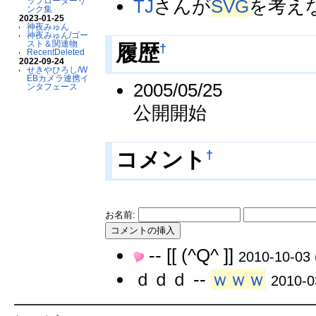
TJ
さんが
SVG
を考え
ップローダーリ
ンク集
2023-01-25
神夜みゅん
神夜みゅん/ゴー
スト＆関連物
†
履歴
RecentDeleted
2022-09-24
せきやひろし/W
EBカメラ連携イ
2005/05/25
ンタフェース
公開開始
†
コメント
お名前:
-- [[ (^Q^ ]]
2010-10-03 
ｄｄｄ --
ｗｗｗ
2010-0