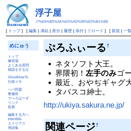
浮子屋
./?%E6%B5%AE%E5%AD%90%E5%B1%8B
[
トップ
] [
編集
|
凍結
|
差分
|
履歴
|
添付
|
リロード
] [
新規
|
一
ぷろふぃーる
†
めにゅう
トップ
練習場
ネタソフト大王。
よくある質問
雑談をする丘
界隈初！
左手のみ
ゴ
GhostHowTo
最近、おやぢギャグ
仕様メモ
タバスコ紳士。
へパ同盟
整備班
でべろぱーず
http://ukiya.sakura.ne.jp/
リンク
投票
編集する方へ
InterWiki
関連ページ
エイリアス
†
用語集