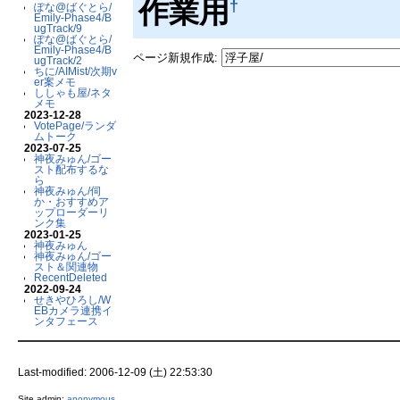
作業用
†
ぽな@ばぐとら/
Emily-Phase4/B
ugTrack/9
ぽな@ばぐとら/
Emily-Phase4/B
ページ新規作成:
ugTrack/2
ちに/AIMist/次期v
er案メモ
ししゃも屋/ネタ
メモ
2023-12-28
VotePage/ランダ
ムトーク
2023-07-25
神夜みゅん/ゴー
スト配布するな
ら
神夜みゅん/伺
か・おすすめア
ップローダーリ
ンク集
2023-01-25
神夜みゅん
神夜みゅん/ゴー
スト＆関連物
RecentDeleted
2022-09-24
せきやひろし/W
EBカメラ連携イ
ンタフェース
Last-modified: 2006-12-09 (土) 22:53:30
Site admin:
anonymous