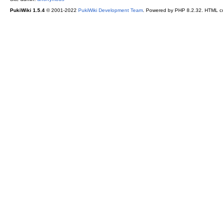
PukiWiki 1.5.4
© 2001-2022
PukiWiki Development Team
. Powered by PHP 8.2.32. HTML co