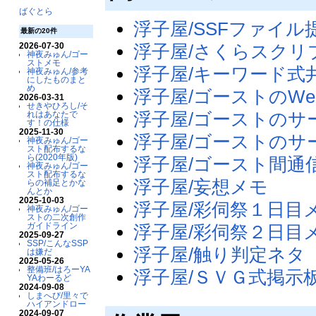
ばぐとら
浮子屋/SSFファイル
最新の20件
浮子屋/さくらスクリ
2026-07-30
神夜みゅん/ゴー
ストメモ
浮子屋/キーワード式
神夜みゅん/参考
にしたものまと
め
浮子屋/ゴーストのWe
2026-03-31
せきやひろし/そ
浮子屋/ゴーストのサ
れはあなたで
す！の仕様
2025-11-30
浮子屋/ゴーストのサー
神夜みゅん/ゴー
スト配布するな
ら(2020年版)
浮子屋/ゴースト間通
神夜みゅん/ゴー
スト配布するな
浮子屋/妄想メモ
らの補足とかな
んとか
2025-10-03
浮子屋/彩伺祭１日目
神夜みゅん/ゴー
ストの二次創作
ガイドライン
浮子屋/彩伺祭２日目
2025-09-27
SSP/こんなSSP
浮子屋/触り判定ネタ
は嫌だ
2025-05-26
整備班/はろーYA
浮子屋/ＳＶＧ式掲示
YAわーるど
2024-09-08
しまへび/里々で
ハイアンドロー
2024-09-07