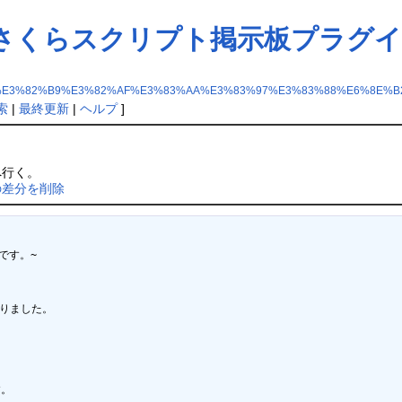
iWiki用さくらスクリプト掲示板プラグ
2%89%E3%82%B9%E3%82%AF%E3%83%AA%E3%83%97%E3%83%88%E6%8
索
|
最終更新
|
ヘルプ
]
行く。
 の差分を削除
です。~

作りました。

。
