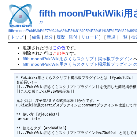
fifth moon/Puk
./?
fifth+moon/PukiWiki%E7%94%A8%E3%81%95%E3%81%8F%E3%8
[
トップ
] [
編集
|
差分
|
履歴
|
添付
|
リロード
] [
新規
|
一覧
|
検
追加された行は
この色
です。
削除された行は
この色
です。
fifth moon/PukiWiki用さくらスクリプト掲示板プラグイン
へ
fifth moon/PukiWiki用さくらスクリプト掲示板プラグイン
* PukiWiki用さくらスクリプト掲示板プラグインとは [#yadd7d2c]

名前長い！~

[[../PukiWiki用さくらスクリプトプラグイン]]を使用した簡易掲示板
[[こんな感じ…>床屋:SVG掲示板]]

元ネタは[[浮子屋/ＳＶＧ式掲示板]]からです。~

PukiWiki付属のarticleプラグインとcommentプラグインを改造して
** 使い方 [#j46ceb37]

 #ssarticle

** 使えるタグ [#bd46d2e3]

[[../PukiWiki用さくらスクリプトプラグイン#wc75d69e]]と同じです