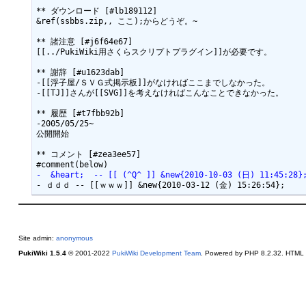
** ダウンロード [#lb189112]

&ref(ssbbs.zip,, ここ);からどうぞ。~

** 諸注意 [#j6f64e67]

[[../PukiWiki用さくらスクリプトプラグイン]]が必要です。

** 謝辞 [#u1623dab]

-[[浮子屋/ＳＶＧ式掲示板]]がなければここまでしなかった。

-[[TJ]]さんが[[SVG]]を考えなければこんなことできなかった。

** 履歴 [#t7fbb92b]

-2005/05/25~

公開開始

** コメント [#zea3ee57]

-  &heart;  -- [[ (^Q^ ]] &new{2010-10-03 (日) 11:45:28}
Site admin:
anonymous
PukiWiki 1.5.4
© 2001-2022
PukiWiki Development Team
. Powered by PHP 8.2.32. HTML c