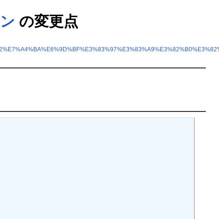
イン
の変更点
E%B2%E7%A4%BA%E6%9D%BF%E3%83%97%E3%83%A9%E3%82%B0%E3%8