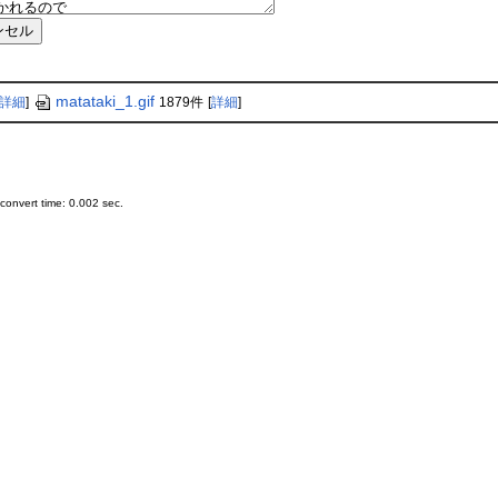
matataki_1.gif
詳細
]
1879件
[
詳細
]
onvert time: 0.002 sec.