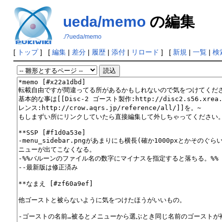
ueda/memo
の編集
./?ueda/memo
[
トップ
] [
編集
|
差分
|
履歴
|
添付
|
リロード
] [
新規
|
一覧
|
検