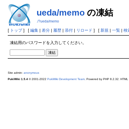
ueda/memo
の凍結
./?ueda/memo
[
トップ
] [
編集
|
差分
|
履歴
|
添付
|
リロード
] [
新規
|
一覧
|
検
凍結用のパスワードを入力してください。
Site admin:
anonymous
PukiWiki 1.5.4
© 2001-2022
PukiWiki Development Team
. Powered by PHP 8.2.32. HTML c