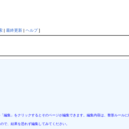
索
|
最終更新
|
ヘルプ
]
「編集」をクリックするとそのページが編集できます。編集内容は、整形ルールに従
ないので、結果を恐れず編集してみてください。
