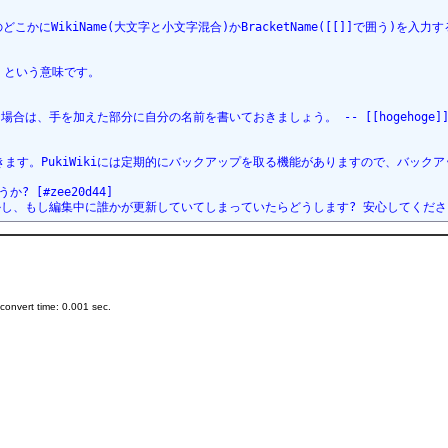
ジのどこかにWikiName(大文字と小文字混合)かBracketName([[]]
、という意味です。

、手を加えた部分に自分の名前を書いておきましょう。 -- [[hogehoge]]
ます。PukiWikiには定期的にバックアップを取る機能がありますので、バックア
[#zee20d44]

し、もし編集中に誰かが更新していてしまっていたらどうします? 安心してください
onvert time: 0.001 sec.