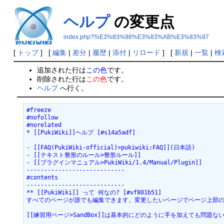
ヘルプ
の変更点
index.php?%E3%83%98%E3%83%AB%E3%83%97
[
トップ
] [
編集
|
差分
|
履歴
|
添付
|
リロード
] [
新規
|
一覧
|
検
追加された行は
この色
です。
削除された行は
この色
です。
ヘルプ
へ行く。
#freeze

#nofollow

#norelated

* [[PukiWiki]]ヘルプ [#s14a5adf]

- [[FAQ(PukiWiki-official)>pukiwiki:FAQ]](日本語)

- [[テキスト整形のルール>整形ルール]] 

- [[プラグインマニュアル>PukiWiki/1.4/Manual/Plugin]] 

----------------------------

#contents

----------------------------

** [[PukiWiki]] って 何なの? [#vf801b51]

すべてのページが誰でも編集できます。変更したいページでページ上部の
[[練習用ページ>SandBox]]は基本的にどのように手を加えても問題