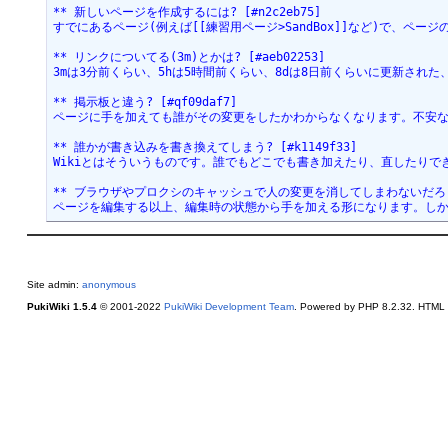
** 新しいページを作成するには? [#n2c2eb75]

すでにあるページ(例えば[[練習用ページ>SandBox]]など)で、ペー
** リンクについてる(3m)とかは? [#aeb02253]

3mは3分前くらい、5hは5時間前くらい、8dは8日前くらいに更新された
** 掲示板と違う? [#qf09daf7]

ページに手を加えても誰がその変更をしたかわからなくなります。不安な場合は
** 誰かが書き込みを書き換えてしまう? [#k1149f33]

Wikiとはそういうものです。誰でもどこでも書き加えたり、直したりでき
** ブラウザやプロクシのキャッシュで人の変更を消してしまわないだろうか? 
ページを編集する以上、編集時の状態から手を加える形になります。しか
Site admin:
anonymous
PukiWiki 1.5.4
© 2001-2022
PukiWiki Development Team
. Powered by PHP 8.2.32. HTML c