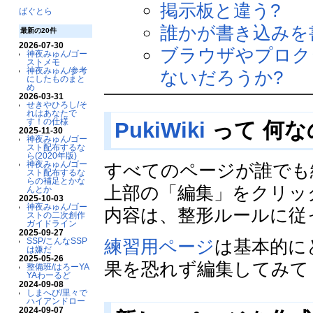
掲示板と違う?
ばぐとら
誰かが書き込みを
最新の20件
2026-07-30
ブラウザやプロク
神夜みゅん/ゴー
ストメモ
神夜みゅん/参考
ないだろうか?
にしたものまと
め
2026-03-31
せきやひろし/そ
れはあなたで
す！の仕様
PukiWiki
って 何な
2025-11-30
神夜みゅん/ゴー
スト配布するな
ら(2020年版)
神夜みゅん/ゴー
すべてのページが誰でも
スト配布するな
らの補足とかな
上部の「編集」をクリッ
んとか
2025-10-03
神夜みゅん/ゴー
内容は、整形ルールに従
ストの二次創作
ガイドライン
2025-09-27
練習用ページ
は基本的に
SSP/こんなSSP
は嫌だ
2025-05-26
果を恐れず編集してみて
整備班/はろーYA
YAわーるど
2024-09-08
しまへび/里々で
ハイアンドロー
2024-09-07