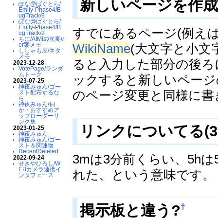
新しいページを作成
ぽな@ばぐとら/
Emily-Phase4/B
ugTrack/9
ぽな@ばぐとら/
Emily-Phase4/B
すでにあるページ(例え
ugTrack/2
ちに/AIMist/次期v
WikiName
(大文字と小文
er案メモ
ししゃも屋/ネタ
メモ
ると入力した部分の後ろ
2023-12-28
VotePage/ランダ
ムトーク
ックすると新しいページ
2023-07-25
神夜みゅん/ゴー
のページ変更と同様に書
スト配布するな
ら
神夜みゅん/伺
か・おすすめア
ップローダーリ
ンク集
リンクについてる(3
2023-01-25
神夜みゅん
神夜みゅん/ゴー
スト＆関連物
RecentDeleted
3mは3分前くらい、5h
2022-09-24
せきやひろし/W
EBカメラ連携イ
れた、という意味です。
ンタフェース
†
掲示板と違う?