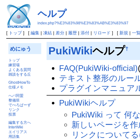
ヘルプ
index.php?%E3%83%98%E3%83%AB%E3%83%97
[
トップ
] [
編集
|
凍結
|
差分
|
履歴
|
添付
|
リロード
] [
新規
|
一
PukiWiki
ヘルプ
†
めにゅう
トップ
練習場
FAQ(PukiWiki-official)
よくある質問
雑談をする丘
テキスト整形のルー
GhostHowTo
プラグインマニュア
仕様メモ
へパ同盟
PukiWikiヘルプ
整備班
でべろぱーず
リンク
PukiWiki って 何
投票
新しいページを作
編集する方へ
InterWiki
エイリアス
リンクについてる(
用語集