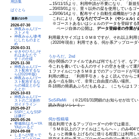
用語集
→15/11/15より、利用申請が不要になり、「
→20/03/01より、里々以外の栞を使用してい
ばぐとら
→20/06/14より、配布サイト自動生成機能がつき
これにより、
ななろだでゴースト（やシェル）
最新の20件
※ゴーストあるいはシェルのデータを登録する際
2026-07-30
ページ自体の公開は、
データ登録者の作業が
神夜みゅん/ゴー
ストメモ
神夜みゅん/参考
利用最大サイズは１０ＭＢですが、それ以上利用
にしたものまと
（2020年現在）利用できる、伺か系アップローダ
め
2026-03-31
せきやひろし/そ
れはあなたで
うかろだ。2nd
す！の仕様
伺か関係のファイルであれば何でもどうぞ、なア
2025-11-30
今これを書いている人のサイトの空きを使って運
神夜みゅん/ゴー
スト配布するな
１ファイルにつき５ＭＢまでのアップロードが可
ら(2020年版)
利用の際は、「利用手引き」をよく読んでからご
神夜みゅん/ゴー
ある一点を除いて、非常に自由度の高い場所。
スト配布するな
らの補足とかな
R-18用の簡易あぷろだもあるよ。（こちらは１
んとか
2025-10-03
神夜みゅん/ゴー
SoSiReMi
（※21/01/31閉鎖のお知らせが出て
ストの二次創作
ガイドライン
読み方はソシレミ。
2025-09-27
SSP/こんなSSP
は嫌だ
伺か投稿場
2025-05-26
整備班/はろーYA
現在利用できるアップローダーの中では最古。
YAわーるど
「５ＭＢ以上のファイルはこちらへ～」のみ404
2024-09-08
ちょっと画像を上げるのに借りる程度には利用し
しまへび/里々で
現存する伺か系アップローダーの中で一番古いの
ハイアンドロー