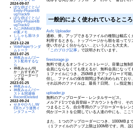
2024-09-07
ぽな@ばぐとら/
Emily-Phase4/B
ugTrack/9
ぽな@ばぐとら/
一般的によく使われているところ
Emily-Phase4/B
ugTrack/2
ちに/AIMist/次期v
Axfc Uploader
er案メモ
通称、斧。アップできるファイルの種類は幅広くカ
ししゃも屋/ネタ
メモ
利用するときも、トップページから順を追ってリ
2023-12-28
使い方がよく分からない…という人にも大丈夫。
VotePage/ランダ
「
このブログ記事
」で説明されています。
ムトーク
2023-07-25
神夜みゅん/ゴー
firestorage.jp
スト配布するな
無料で使えるオンラインストレージ。容量は無制
ら
神夜みゅん/伺
会員にならなくても使えるが、無料会員になって
か・おすすめア
１ファイルにつき、250MBまでアップロード可能
ップローダーリ
但し、ファイルの保存期間は予め決められており
ンク集
2023-01-25
それ以外のファイルは、最長７日間。（←指定無
神夜みゅん
神夜みゅん/ゴー
uploader.jp
スト＆関連物
RecentDeleted
無料のアップローダー・レンタルサービス。
2022-09-24
メルアド1つで会員登録＝アカウントを作り、その
せきやひろし/W
つまるところ、自分専用のアップローダーをレン
EBカメラ連携イ
伺かゴーストを公開している人達の中にも、ここ
ンタフェース
また、１つのアップローダーにつき、1000MB
（１ファイルのアップ上限は100MBです。尚、