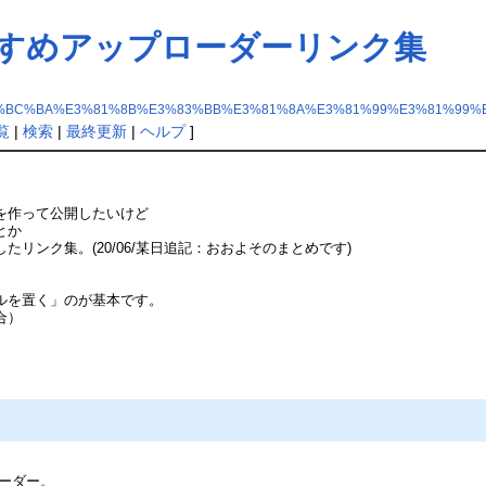
すすめアップローダーリンク集
%BC%BA%E3%81%8B%E3%83%BB%E3%81%8A%E3%81%99%E3%81%99%
覧
|
検索
|
最終更新
|
ヘルプ
]
を作って公開したいけど
とか
リンク集。(20/06/某日追記：おおよそのまとめです)
、
ルを置く」のが基本です。
合）
ーダー。