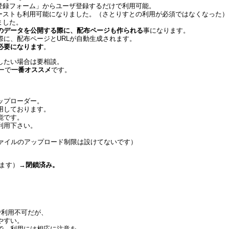
新規登録フォーム」からユーザ登録するだけで利用可能。
るゴーストも利用可能になりました。（さとりすとの利用が必須ではなくなった）
ました。
のデータを公開する際に、配布ページも作られる
事になります。
に、配布ページとURLが自動生成されます。
必要になります
。
したい場合は要相談。
ーで
一番オススメ
です。
ップローダー。
用しております。
能です。
利用下さい。
ファイルのアップロード制限は設けてないです）
います）→
閉鎖済み。
で利用不可だが、
やすい。
で、利用には相応に注意を。