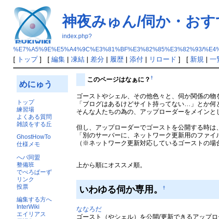
神夜みゅん/伺か・お
index.php?
%E7%A5%9E%E5%A4%9C%E3%81%BF%E3%82%85%E3%82%93/%E4
[
トップ
] [
編集
|
凍結
|
差分
|
履歴
|
添付
|
リロード
] [
新規
|
一
†
このページはなぁに？
めにゅう
ゴーストやシェル、その他色々と、伺か関係の物
トップ
「ブログはあるけどサイト持ってない…」とか何
練習場
そんな人たちの為の、アップローダーをメインとした
よくある質問
雑談をする丘
但し、アップローダーでゴーストを公開する時は
「別のサーバーに、ネットワーク更新用のファイ
GhostHowTo
（※ネットワーク更新対応しているゴーストの場
仕様メモ
へパ同盟
整備班
上から順にオススメ順。
でべろぱーず
リンク
投票
いわゆる伺か専用。
†
編集する方へ
InterWiki
ななろだ
エイリアス
ゴースト（やシェル）を公開/更新できるアップロ