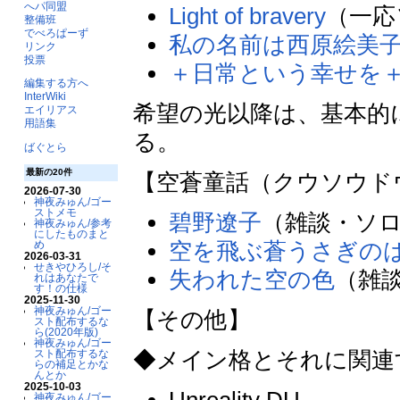
へパ同盟
Light of bravery
（一応
整備班
でべろぱーず
私の名前は西原絵美
リンク
投票
＋日常という幸せを
編集する方へ
InterWiki
希望の光以降は、基本的
エイリアス
用語集
る。
ばぐとら
最新の20件
【空蒼童話（クウソウド
2026-07-30
神夜みゅん/ゴー
ストメモ
碧野遼子
（雑談・ソ
神夜みゅん/参考
にしたものまと
空を飛ぶ蒼うさぎの
め
2026-03-31
せきやひろし/そ
失われた空の色
（雑
れはあなたで
す！の仕様
2025-11-30
神夜みゅん/ゴー
【その他】
スト配布するな
ら(2020年版)
神夜みゅん/ゴー
◆メイン格とそれに関連
スト配布するな
らの補足とかな
んとか
2025-10-03
Unreality DU
神夜みゅん/ゴー