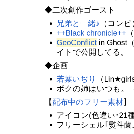
◆二次創作ゴースト
兄弟と一緒♪
（コンビ
++Black chronicle++
GeoConflict
in Gh
イトで公開してる。
◆企画
若葉いぢり
（Lin★gir
ボクの姉はいつも。
【
配布中のフリー素材
】
アイコン(色違い･21種
フリーシェル｢熨斗蘭