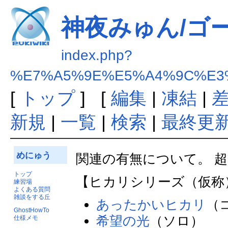
神夜みゅん/ゴ
index.php?
%E7%A5%9E%E5%A4%9C%E3
[
トップ
] [
編集
|
凍結
|
新規
|
一覧
|
検索
|
最終更
めにゅう
関連の有無について。 
トップ
【ヒカリシリーズ（仮称
練習場
よくある質問
雑談をする丘
あったかいヒカリ
（
GhostHowTo
希望の光
（ソロ）
仕様メモ