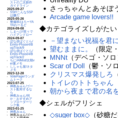
ストの二次創作
ガイドライン
さっちゃんとあそぼ
2025-09-27
SSP/こんなSSP
Arcade game lovers!!
は嫌だ
2025-05-26
整備班/はろーYA
YAわーるど
◆カテゴライズしがたい
2024-09-08
しまへび/里々で
ハイアンドロー
2024-09-07
－望まない祝福を君
ぽな@ばぐとら/
Emily-Phase4/B
望むままに。
（限定
ugTrack/9
ぽな@ばぐとら/
Emily-Phase4/B
MNNt
（デベゴ・ソロ
ugTrack/2
ちに/AIMist/次期v
er案メモ
Scar of Doll
（鬱・ソ
ししゃも屋/ネタ
メモ
クリスマス爆発しろ
2023-12-28
VotePage/ランダ
ムトーク
トイレのトトちゃん
2023-07-25
神夜みゅん/ゴー
朝から夜まで君の名
スト配布するな
ら
神夜みゅん/伺
か・おすすめア
◆シェルがフリシェ
ップローダーリ
ンク集
2023-01-25
神夜みゅん
◇suger box◇
（砂糖だ
神夜みゅん/ゴー
スト＆関連物