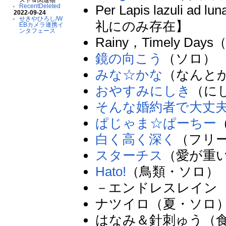
Per Lapis lazu
RecentDeleted
2022-09-24
せきやひろし/W
礼にのみ存在】
EBカメラ連携イ
ンタフェース
Rainy，Timely
鏡の向こう
（ソロ）
みな☆かな
（なんと
おやすみにしき
（に
そんな婚約者で大丈
ぱじゃま☆ぱーちー
白く高く深く
（フリ
スターチス
（愛が重
Hato!
（鳥類・ソロ）
－エンドレスレイン
ナツイロ（夏・ソロ
はなみ＆針刺ゅう（