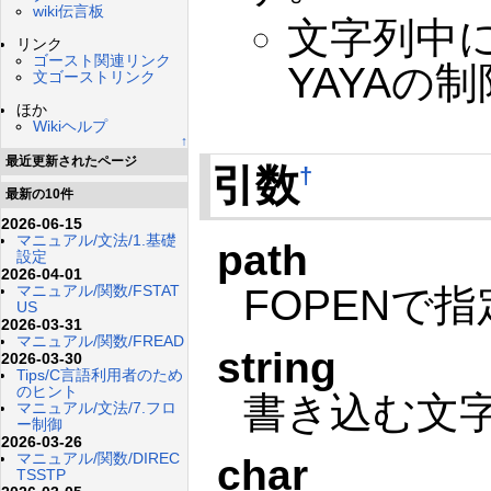
wiki伝言板
文字列中に
リンク
ゴースト関連リンク
YAYAの
文ゴーストリンク
ほか
Wikiヘルプ
↑
最近更新されたページ
引数
†
最新の10件
2026-06-15
マニュアル/文法/1.基礎
path
設定
2026-04-01
マニュアル/関数/FSTAT
FOPENで
US
2026-03-31
マニュアル/関数/FREAD
string
2026-03-30
Tips/C言語利用者のため
のヒント
書き込む文
マニュアル/文法/7.フロ
ー制御
2026-03-26
マニュアル/関数/DIREC
char
TSSTP