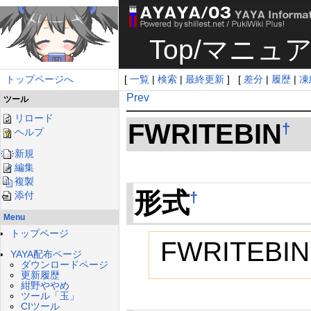
Top
/
マニュ
トップページへ
[
一覧
|
検索
|
最終更新
] [
差分
|
履歴
|
凍
Prev
ツール
リロード
FWRITEBIN
†
ヘルプ
新規
編集
複製
形式
†
添付
Menu
トップページ
FWRITEBIN
YAYA配布ページ
ダウンロードページ
更新履歴
紺野ややめ
ツール「玉」
CIツール