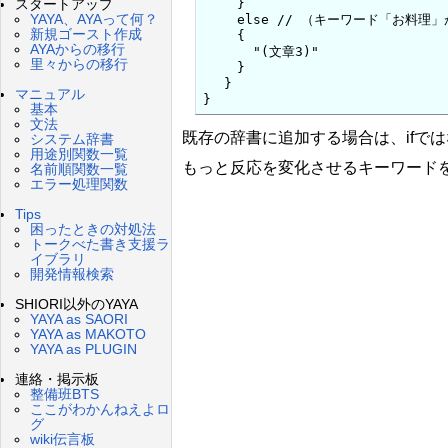
 　　}

スタートアップ
YAYA、AYAって何？
 　　else // （キーワード「お料理
新規ゴースト作成
 　　{

AYAからの移行
 　　  "(文章3)"

里々からの移行
 　　}

 　}

マニュアル
}
基本
文法
既存の辞書に追加する場合は、ifではな
システム辞書
用途別関数一覧
もっと反応を変化させるキーワードを増
名前順関数一覧
エラー処理関数
Tips
困ったときの対処法
トークべた書き支援ラ
イブラリ
開発情報検索
SHIORI以外のYAYA
YAYA as SAORI
YAYA as MAKOTO
YAYA as PLUGIN
連絡・掲示板
整備班BTS
ここがわかんねえよロ
グ
wiki伝言板