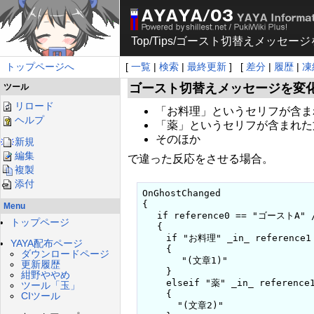
Top
/
Tips
/
ゴースト切替えメッセージ
トップページへ
[
一覧
|
検索
|
最終更新
] [
差分
|
履歴
|
凍
ゴースト切替えメッセージを変
ツール
リロード
「お料理」というセリフが含ま
ヘルプ
「薬」というセリフが含まれた
そのほか
新規
編集
で違った反応をさせる場合。
複製
添付
OnGhostChanged

{

Menu
 　if reference0 == "ゴースト
トップページ
 　{

 　　if "お料理" _in_ referen
YAYA配布ページ
 　　{

ダウンロードページ
       "(文章1)"

更新履歴
 　　}

紺野ややめ
 　　elseif "薬" _in_ refere
ツール「玉」
 　　{

CIツール
 　　  "(文章2)"
