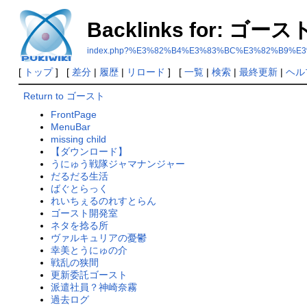
Backlinks for: ゴース
index.php?%E3%82%B4%E3%83%BC%E3%82%B9%E
[
トップ
] [
差分
|
履歴
|
リロード
] [
一覧
|
検索
|
最終更新
|
ヘル
Return to ゴースト
FrontPage
MenuBar
missing child
【ダウンロード】
うにゅう戦隊ジャマナンジャー
だるだる生活
ばぐとらっく
れいちぇるのれすとらん
ゴースト開発室
ネタを捻る所
ヴァルキュリアの憂鬱
幸美とうにゅの介
戦乱の狭間
更新委託ゴースト
派遣社員？神崎奈霧
過去ログ