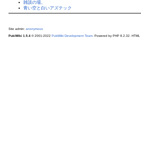
雑談の場。
青い空と白いアズテック
Site admin:
anonymous
PukiWiki 1.5.4
© 2001-2022
PukiWiki Development Team
. Powered by PHP 8.2.32. HTML c