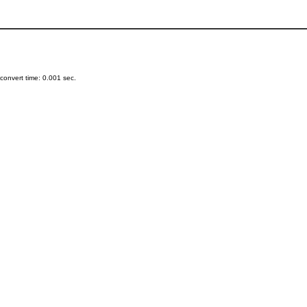
onvert time: 0.001 sec.