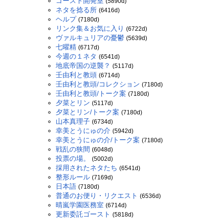
ゴースト開発室
(5890d)
ネタを捻る所
(6416d)
ヘルプ
(7180d)
リンク集＆お気に入り
(6722d)
ヴァルキュリアの憂鬱
(5639d)
七曜精
(6717d)
今週の１ネタ
(6541d)
地底帝国の逆襲？
(5117d)
壬由利と教頭
(6714d)
壬由利と教頭/コレクション
(7180d)
壬由利と教頭/トーク案
(7180d)
夕菜とリン
(5117d)
夕菜とリン/トーク案
(7180d)
山本真理子
(6734d)
幸美とうにゅの介
(5942d)
幸美とうにゅの介/トーク案
(7180d)
戦乱の狭間
(6048d)
投票の場。
(5002d)
採用されたネタたち
(6541d)
整形ルール
(7169d)
日本語
(7180d)
普通のお便り・リクエスト
(6536d)
晴嵐学園医務室
(6714d)
更新委託ゴースト
(5818d)