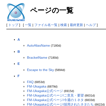
ページの一覧
[
トップ
] [
一覧
|
ファイル名一覧
|
検索
|
最終更新
|
ヘルプ
]
A
AutoAliasName
(7180d)
B
BracketName
(7180d)
E
Escape to the Sky
(5894d)
F
FAQ
(6853d)
FM-Ukagaka
(6879d)
FM-Ukagaka公式ページ
(6915d)
FM-Ukagaka公式ページ/ご意見・要望
(6631d)
FM-Ukagaka公式ページ/今週の１ネタ
(6833d)
FM-Ukagaka公式ページ/採用されたネタたち
(6622d)