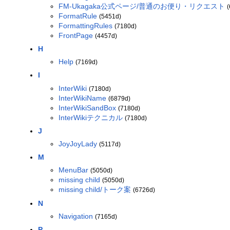
FM-Ukagaka公式ページ/普通のお便り・リクエスト
FormatRule
(5451d)
FormattingRules
(7180d)
FrontPage
(4457d)
H
Help
(7169d)
I
InterWiki
(7180d)
InterWikiName
(6879d)
InterWikiSandBox
(7180d)
InterWikiテクニカル
(7180d)
J
JoyJoyLady
(5117d)
M
MenuBar
(5050d)
missing child
(5050d)
missing child/トーク案
(6726d)
N
Navigation
(7165d)
P