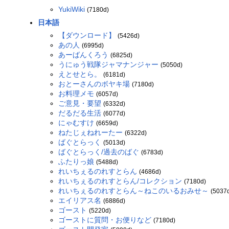
YukiWiki
(7180d)
日本語
【ダウンロード】
(5426d)
あの人
(6995d)
あーばんくろう
(6825d)
うにゅう戦隊ジャマナンジャー
(5050d)
えとせとら。
(6181d)
おとーさんのボヤキ場
(7180d)
お料理メモ
(6057d)
ご意見・要望
(6332d)
だるだる生活
(6077d)
にゃむすけ
(6659d)
ねたじぇねれーたー
(6322d)
ばぐとらっく
(5013d)
ばぐとらっく/過去のばぐ
(6783d)
ふたりっ娘
(5488d)
れいちぇるのれすとらん
(4686d)
れいちぇるのれすとらん/コレクション
(7180d)
れいちぇるのれすとらん～ねこのいるおみせ～
(5037
エイリアス名
(6886d)
ゴースト
(5220d)
ゴーストに質問・お便りなど
(7180d)