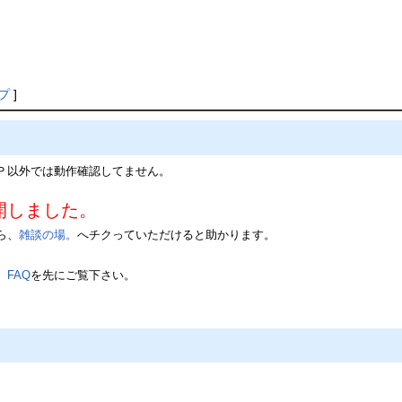
プ
]
Ｐ以外では動作確認してません。
yを公開しました。
ら、
雑談の場。
へチクっていただけると助かります。
、
FAQ
を先にご覧下さい。