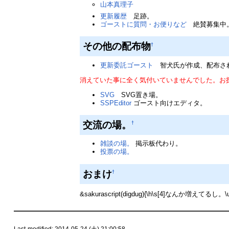
山本真理子
更新履歴
足跡。
ゴーストに質問・お便りなど
絶賛募集中。
その他の配布物
†
更新委託ゴースト
智犬氏が作成、配布さ
消えていた事に全く気付いていませんでした。お
SVG
SVG置き場。
SSPEditor
ゴースト向けエディタ。
交流の場。
†
雑談の場。
掲示板代わり。
投票の場。
おまけ
†
&sakurascript(digdug){\h\s[4]なんか増え
Last-modified: 2014-05-24 (土) 21:00:58