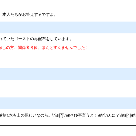
本人たちがお答えするですよ。
れていたゴーストの再配布をしています。
探しの方、関係者各位、ほんとすんませんでした！
てるし。\u枯れ木も山の賑わいなのら。\h\s[7]\n\nそゆ事言うと！\u\n\nんに？\h\s[4