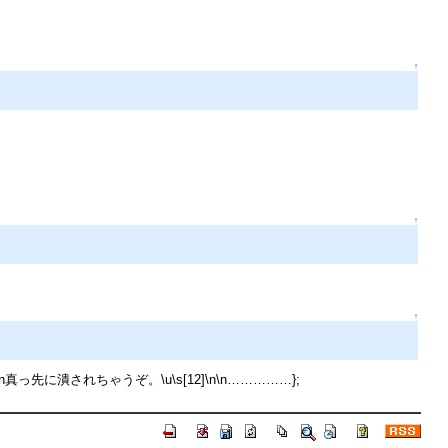
↑
↑
↑
]\n\n真っ先に潰されちゃうぞ。\u\s[12]\n\n……………};