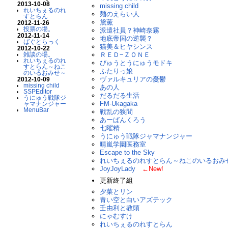
2013-10-08
missing child
れいちぇるのれ
麺のえらい人
すとらん
黛薫
2012-11-26
投票の場。
派遣社員？神崎奈霧
2012-11-14
地底帝国の逆襲？
ばぐとらっく
猫美＆ヒヤシンス
2012-10-22
雑談の場。
ＲＥＤ−ＺＯＮＥ
れいちぇるのれ
びゅうとうにゅうモドキ
すとらん～ねこ
ふたりっ娘
のいるおみせ～
ヴァルキュリアの憂鬱
2012-10-09
missing child
あの人
SSPEditor
だるだる生活
うにゅう戦隊ジ
FM-Ukagaka
ャマナンジャー
MenuBar
戦乱の狭間
あーばんくろう
七曜精
うにゅう戦隊ジャマナンジャー
晴嵐学園医務室
Escape to the Sky
れいちぇるのれすとらん～ねこのいるおみ
JoyJoyLady
←New!
更新終了組
夕菜とリン
青い空と白いアズテック
壬由利と教頭
にゃむすけ
れいちぇるのれすとらん