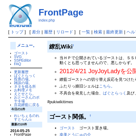
FrontPage
index.php
[
トップ
] [
差分
|
履歴
|
リロード
] [
一覧
|
検索
|
最終更新
|
ヘル
繚乱Wiki
メニュー。
†
ゴースト
SVG
当ＨＰで公開されているゴーストは、ＳＳ
SSPEditor
動くとも思ってませんので、悪しからず。
FAQ
2012/4/21 JoyJoyLad
更新履歴
ばぐとらっく
繚藍ゴーストへの切り替え反応を見つけた
投票の場。
雑談の場。
ふたりっ娘旧シェルは
こちら。
ネタを捻る所
お料理メモ
不具合を発見した場合、
ばぐとらっく
及び
えとせとら。
おとーさんのボ
ヤキ場
#pukiwikitimes
百花繚藍に戻る
今日の1件
ゴースト関係。
れいちぇるのれ
†
すとらん
(1)
最新の10件
ゴースト
ゴースト置き場。
2014-05-25
FrontPage
幸美とうにゅの介