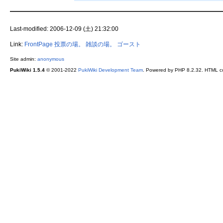
Last-modified: 2006-12-09 (土) 21:32:00
Link:
FrontPage
投票の場。
雑談の場。
ゴースト
Site admin:
anonymous
PukiWiki 1.5.4
© 2001-2022
PukiWiki Development Team
. Powered by PHP 8.2.32. HTML co