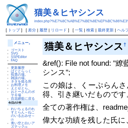
猫美＆ヒヤシンス
index.php?%E7%8C%AB%E7%BE%8E%EF%BC%86%E
[
トップ
] [
差分
|
履歴
|
リロード
] [
一覧
|
検索
|
最終更新
|
ヘル
メニュー。
猫美＆ヒヤシンス
†
ゴースト
SVG
SSPEditor
FAQ
&ref(): File not found
更新履歴
シンス";
ばぐとらっく
投票の場。
雑談の場。
ネタを捻る所
この娘は、くーぷらんさ
お料理メモ
えとせとら。
おとーさんのボ
得、引き継いだものです
ヤキ場
百花繚藍に戻る
今日の7件
全ての著作権は、readme_
れいちぇるのれ
すとらん～ねこ
のいるおみせ～
偉大な功績を残した氏に
(2)
青い空と白いア
ズテック
(1)