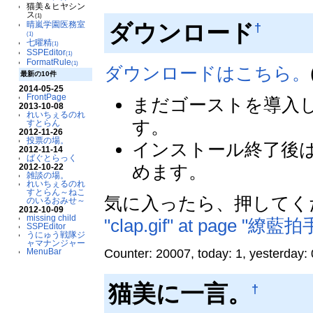
猫美＆ヒヤシン
ス
(1)
ダウンロード
晴嵐学園医務室
†
(1)
七曜精
(1)
SSPEditor
(1)
FormatRule
(1)
ダウンロードはこちら。
最新の10件
2014-05-25
FrontPage
まだゴーストを導入し
2013-10-08
れいちぇるのれ
す。
すとらん
2012-11-26
投票の場。
インストール終了後
2012-11-14
ばぐとらっく
めます。
2012-10-22
雑談の場。
れいちぇるのれ
すとらん～ねこ
気に入ったら、押してく
のいるおみせ～
2012-10-09
missing child
"clap.gif" at page "繚藍拍
SSPEditor
うにゅう戦隊ジ
ャマナンジャー
Counter: 20007, today: 1, yesterday: 
MenuBar
猫美に一言。
†