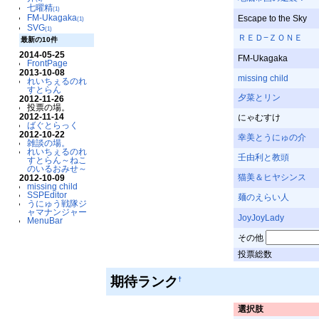
七曜精
(1)
FM-Ukagaka
Escape to the Sky
(1)
SVG
(1)
ＲＥＤ−ＺＯＮＥ
最新の10件
2014-05-25
FM-Ukagaka
FrontPage
2013-10-08
missing child
れいちぇるのれ
すとらん
夕菜とリン
2012-11-26
投票の場。
2012-11-14
にゃむすけ
ばぐとらっく
2012-10-22
幸美とうにゅの介
雑談の場。
れいちぇるのれ
壬由利と教頭
すとらん～ねこ
のいるおみせ～
猫美＆ヒヤシンス
2012-10-09
missing child
SSPEditor
麺のえらい人
うにゅう戦隊ジ
ャマナンジャー
JoyJoyLady
MenuBar
その他
投票総数
期待ランク
†
選択肢