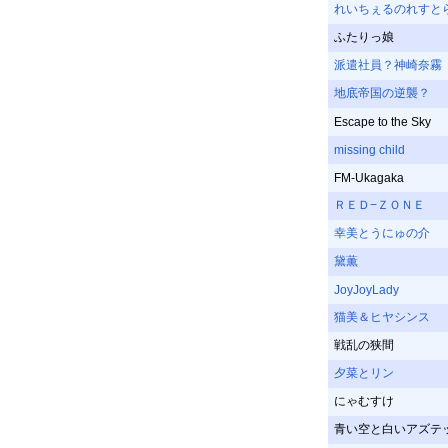
れいちぇるのれすと
ふたりっ娘
派遣社員？神崎奈霧
地底帝国の逆襲？
Escape to the Sky
missing child
FM-Ukagaka
ＲＥＤ−ＺＯＮＥ
幸美とうにゅの介
黛薫
JoyJoyLady
猫美＆ヒヤシンス
戦乱の狭間
夕菜とリン
にゃむすけ
青い空と白いアズテ