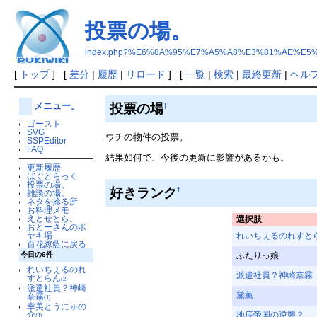
投票の場。
index.php?%E6%8A%95%E7%A5%A8%E3%81%AE%E5
[
トップ
] [
差分
|
履歴
|
リロード
] [
一覧
|
検索
|
最終更新
|
ヘル
投票の場
メニュー。
†
ゴースト
SVG
ウチの物件の投票。
SSPEditor
FAQ
結果如何で、今後の更新に影響があるかも。
更新履歴
ばぐとらっく
投票の場。
好きランク
†
雑談の場。
ネタを捻る所
お料理メモ
えとせとら。
選択肢
おとーさんのボ
ヤキ場
れいちぇるのれすと
百花繚藍に戻る
今日の6件
ふたりっ娘
れいちぇるのれ
派遣社員？神崎奈霧
すとらん
(2)
派遣社員？神崎
黛薫
奈霧
(1)
幸美とうにゅの
介
地底帝国の逆襲？
(1)