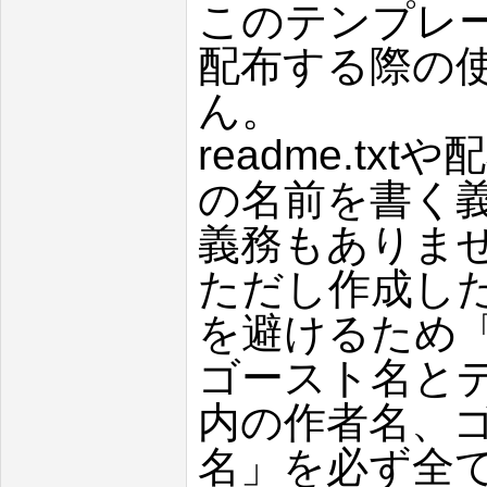
このテンプレ
配布する際の
ん。
readme.t
の名前を書く
義務もありま
ただし作成し
を避けるため「rea
ゴースト名とディレ
内の作者名、
名」を必ず全