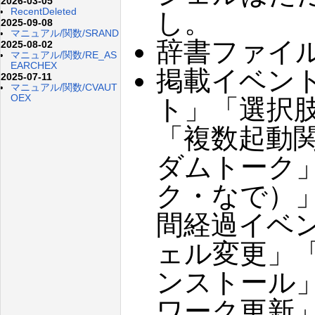
2026-03-05
RecentDeleted
し。
2025-09-08
マニュアル/関数/SRAND
辞書ファイ
2025-08-02
マニュアル/関数/RE_AS
EARCHEX
掲載イベン
2025-07-11
マニュアル/関数/CVAUT
OEX
ト」「選択
「複数起動
ダムトーク
ク・なで）
間経過イベ
ェル変更」
ンストール
ワーク更新