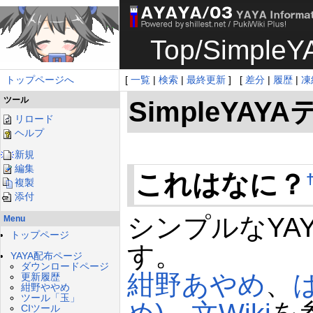
Top
/
Simpl
トップページへ
[
一覧
|
検索
|
最終更新
] [
差分
|
履歴
|
凍
ツール
SimpleYA
リロード
ヘルプ
新規
編集
これはなに？
複製
添付
シンプルなYA
Menu
トップページ
す。
YAYA配布ページ
ダウンロードページ
紺野あやめ
、
更新履歴
紺野ややめ
ツール「玉」
CIツール