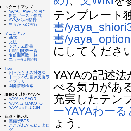
め)
、
文Wiki
を
スタートアップ
テンプレート
YAYA、AYAって何？
新規ゴースト作成
AYAからの移行
書/yaya_shiori3
里々からの移行
マニュアル
書/yaya_optiona
基本
文法
システム辞書
にしてくださ
用途別関数一覧
名前順関数一覧
エラー処理関数
Tips
YAYAの記述
困ったときの対処法
トークべた書き支援ラ
イブラリ
べる気力があ
開発情報検索
SHIORI以外のYAYA
充実したテン
YAYA as SAORI
YAYA as MAKOTO
ーYAYAわーる
YAYA as PLUGIN
連絡・掲示板
ょう。
整備班BTS
ここがわかんねえよロ
グ