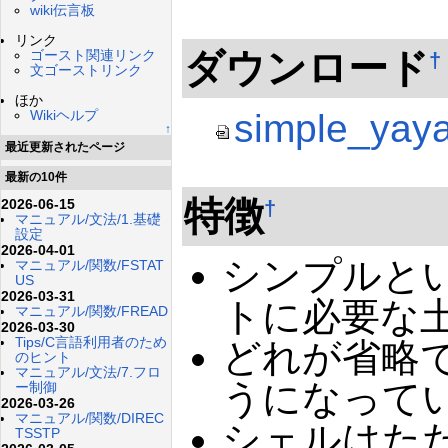
wiki伝言板
リンク
ダウンロード
ゴースト関連リンク
†
文ゴーストリンク
ほか
simple_yay
Wikiヘルプ
↑
最近更新されたページ
最新の10件
特徴
2026-06-15
†
マニュアル/文法/1.基礎
設定
2026-04-01
シンプルと
マニュアル/関数/FSTAT
US
2026-03-31
トに必要な
マニュアル/関数/FREAD
2026-03-30
Tips/C言語利用者のため
どれが省略
のヒント
マニュアル/文法/7.フロ
うになって
ー制御
2026-03-26
マニュアル/関数/DIREC
シェルはた
TSSTP