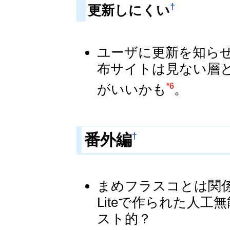
†
更新しにくい
ユーザに更新を知ら
布サイトは見ない層
がいいかも
。
*6
†
番外編
まめフラスコとは関
Liteで作られた人
スト的？