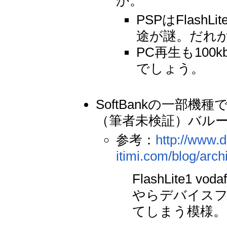
か。
PSPはFlas
途が謎。だれ
PC再生も10
でしょう。
SoftBankの一部
（筆者未検証）バル
参考：
http://www.
itimi.com/blog/arc
FlashLite1 v
やらデバイス
てしまう模様。