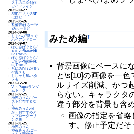
ストの二次創作
ガイドライン
2025-09-27
SSP/こんなSSP
は嫌だ
2025-05-26
整備班/はろーYA
YAわーるど
2024-09-08
†
みため編
しまへび/里々で
ハイアンドロー
2024-09-07
ぽな@ばぐとら/
Emily-Phase4/B
ugTrack/9
ぽな@ばぐとら/
Emily-Phase4/B
背景画像にベースにな
ugTrack/2
ちに/AIMist/次期v
er案メモ
と\s[10]の画像
ししゃも屋/ネタ
メモ
ルサイズ削減、かつ
2023-12-28
VotePage/ランダ
ムトーク
らない。キャラクタ
2023-07-25
神夜みゅん/ゴー
スト配布するな
違う部分を背景も含
ら
神夜みゅん/伺
か・おすすめア
画像の指定を省略
ップローダーリ
ンク集
す。修正予定だそ
2023-01-25
神夜みゅん
神夜みゅん/ゴー
スト＆関連物