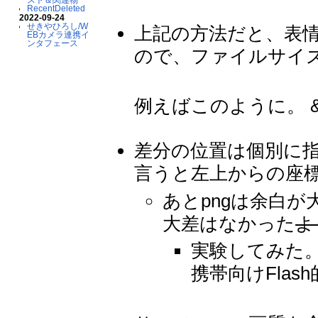
RecentDeleted
2022-09-24
せきやひろし/W
上記の方法だと、表
EBカメラ連携イ
ンタフェース
ので、ファイルサイ
例えばこのように。 &attac
差分の位置は個別に
言うと左上からの座
あとpngは余白
大差はなかった
よ
実験してみた
携帯向けFlas