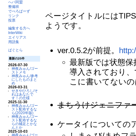
へパ同盟
整備班
でべろぱーず
ページタイトルにはTI
リンク
投票
ようです。
編集する方へ
InterWiki
エイリアス
用語集
ver.0.5.2が前提。
http
ばぐとら
最新の20件
最新版では状態保
2026-07-30
神夜みゅん/ゴー
導入されており、
ストメモ
神夜みゅん/参考
こに書いてないのは\
にしたものまと
め
2026-03-31
せきやひろし/そ
れはあなたで
す！の仕様
2025-11-30
まちうけジェニファ
神夜みゅん/ゴー
スト配布するな
ら(2020年版)
神夜みゅん/ゴー
スト配布するな
ケータイについての
らの補足とかな
んとか
2025-10-03
しまへび/まめフラ
神夜みゅん/ゴー