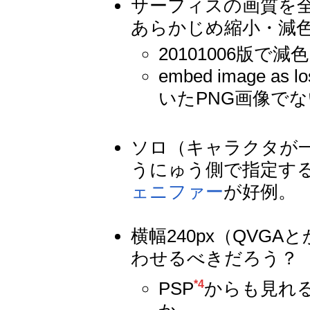
サーフィスの画質を
あらかじめ縮小・減色して
20101006版
embed image
いたPNG画像で
ソロ（キャラクタが
うにゅう側で指定す
ェニファー
が好例。
横幅240px（QVGA
わせるべきだろう？
PSP
からも見れ
*4