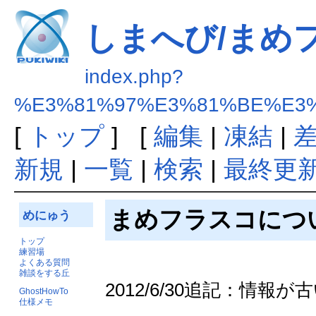
しまへび/まめフ
index.php?
%E3%81%97%E3%81%BE%E3%
[
トップ
] [
編集
|
凍結
|
新規
|
一覧
|
検索
|
最終更
まめフラスコにつ
めにゅう
トップ
練習場
よくある質問
雑談をする丘
2012/6/30追記：情
GhostHowTo
仕様メモ