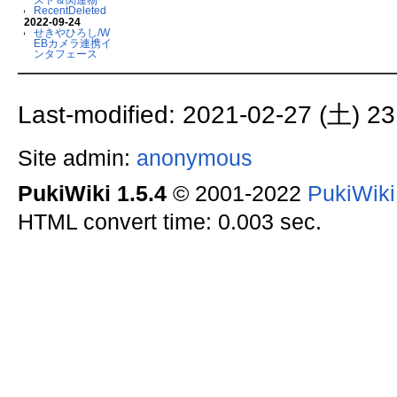
RecentDeleted
2022-09-24
せきやひろし/W
EBカメラ連携イ
ンタフェース
Last-modified: 2021-02-27 (土) 23
Site admin:
anonymous
PukiWiki 1.5.4
© 2001-2022
PukiWik
HTML convert time: 0.003 sec.