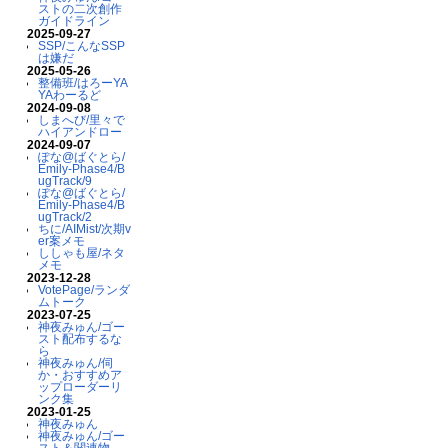
ストの二次創作
ガイドライン
2025-09-27
SSP/こんなSSP
は嫌だ
2025-05-26
整備班/はろーYA
YAわーるど
2024-09-08
しまへび/里々で
ハイアンドロー
2024-09-07
ぽな@ばぐとら/
Emily-Phase4/B
ugTrack/9
ぽな@ばぐとら/
Emily-Phase4/B
ugTrack/2
ちに/AIMist/次期v
er案メモ
ししゃも屋/ネタ
メモ
2023-12-28
VotePage/ランダ
ムトーク
2023-07-25
神夜みゅん/ゴー
スト配布するな
ら
神夜みゅん/伺
か・おすすめア
ップローダーリ
ンク集
2023-01-25
神夜みゅん
神夜みゅん/ゴー
スト＆関連物