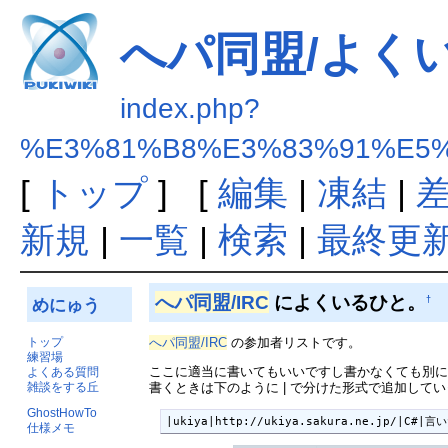
へパ同盟/よく
index.php?
%E3%81%B8%E3%83%91%E5%
[
トップ
] [
編集
|
凍結
|
新規
|
一覧
|
検索
|
最終更
へパ同盟/IRC
によくいるひと。
†
めにゅう
トップ
へパ同盟/IRC
の参加者リストです。
練習場
ここに適当に書いてもいいですし書かなくても別
よくある質問
雑談をする丘
書くときは下のように | で分けた形式で追加して
GhostHowTo
|ukiya|http://ukiya.sakura.ne.jp/|C#|
仕様メモ