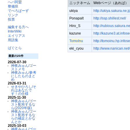
へパ同盟
ニックネーム
Webページ（あれば）
整備班
でべろぱーず
ukiya
http://ukiya.sakura.ne.j
リンク
Ponapalt
http://ssp.shillest.net/
投票
Hiro_S
http://rubious.sakura.ne
編集する方へ
InterWiki
kazune
http://kazune3.at.infose
エイリアス
用語集
TomoInu
http://tomoinu.hp.infose
ばぐとら
eki_cyou
http://www.nanican.net
最新の20件
2026-07-30
神夜みゅん/ゴー
ストメモ
神夜みゅん/参考
にしたものまと
め
2026-03-31
せきやひろし/そ
れはあなたで
す！の仕様
2025-11-30
神夜みゅん/ゴー
スト配布するな
ら(2020年版)
神夜みゅん/ゴー
スト配布するな
らの補足とかな
んとか
2025-10-03
神夜みゅん/ゴー