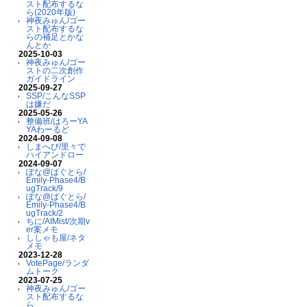
スト配布するな
ら(2020年版)
神夜みゅん/ゴー
スト配布するな
らの補足とかな
んとか
2025-10-03
神夜みゅん/ゴー
ストの二次創作
ガイドライン
2025-09-27
SSP/こんなSSP
は嫌だ
2025-05-26
整備班/はろーYA
YAわーるど
2024-09-08
しまへび/里々で
ハイアンドロー
2024-09-07
ぽな@ばぐとら/
Emily-Phase4/B
ugTrack/9
ぽな@ばぐとら/
Emily-Phase4/B
ugTrack/2
ちに/AIMist/次期v
er案メモ
ししゃも屋/ネタ
メモ
2023-12-28
VotePage/ランダ
ムトーク
2023-07-25
神夜みゅん/ゴー
スト配布するな
ら