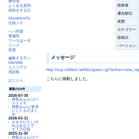
練習場
投稿者:
よくある質問
雑談をする丘
優先順位:
GhostHowTo
状態:
仕様メモ
カテゴリー:
へパ同盟
整備班
投稿日:
でべろぱーず
リンク
バージョン:
投票
†
メッセージ
編集する方へ
InterWiki
エイリアス
http://ssp.shillest.net/bts/guest.cgi?action=view_
用語集
こちらに移動しました。
ばぐとら
最新の20件
2026-07-30
神夜みゅん/ゴー
ストメモ
神夜みゅん/参考
にしたものまと
め
2026-03-31
せきやひろし/そ
れはあなたで
す！の仕様
2025-11-30
神夜みゅん/ゴー