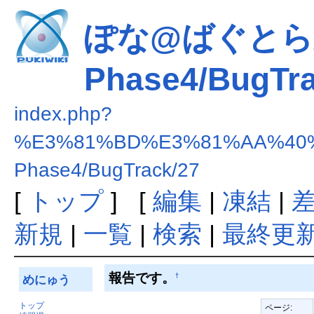
ぽな@ばぐとら/E
Phase4/BugTra
index.php?
%E3%81%BD%E3%81%AA%40%
Phase4/BugTrack/27
[
トップ
] [
編集
|
凍結
|
新規
|
一覧
|
検索
|
最終更
報告です。
†
めにゅう
トップ
ページ: