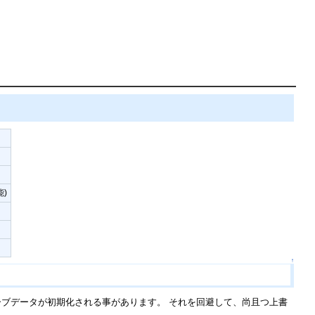
能)
↑
持されていたセーブデータが初期化される事があります。 それを回避して、尚且つ上書