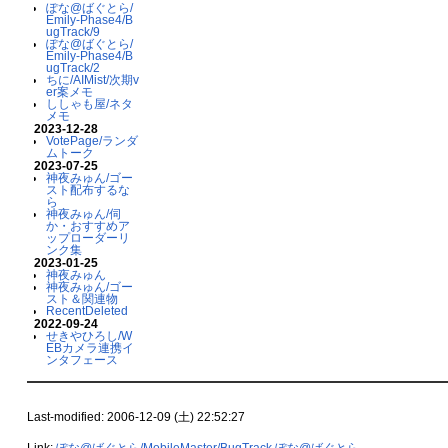
ぽな@ばぐとら/
Emily-Phase4/B
ugTrack/9
ぽな@ばぐとら/
Emily-Phase4/B
ugTrack/2
ちに/AIMist/次期v
er案メモ
ししゃも屋/ネタ
メモ
2023-12-28
VotePage/ランダ
ムトーク
2023-07-25
神夜みゅん/ゴー
スト配布するな
ら
神夜みゅん/伺
か・おすすめア
ップローダーリ
ンク集
2023-01-25
神夜みゅん
神夜みゅん/ゴー
スト＆関連物
RecentDeleted
2022-09-24
せきやひろし/W
EBカメラ連携イ
ンタフェース
Last-modified: 2006-12-09 (土) 22:52:27
Link:
ぽな@ばぐとら/MobileMaster/BugTrack
ぽな@ばぐとら