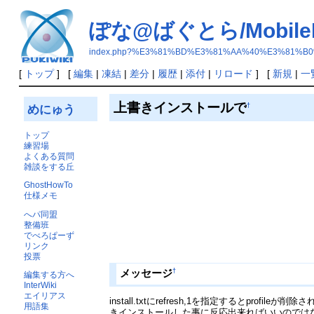
ぽな@ばぐとら/MobileMas
index.php?%E3%81%BD%E3%81%AA%40%E3%81%B0%E
[
トップ
] [
編集
|
凍結
|
差分
|
履歴
|
添付
|
リロード
] [
新規
|
一
上書きインストールで
†
めにゅう
トップ
練習場
よくある質問
雑談をする丘
GhostHowTo
仕様メモ
へパ同盟
整備班
でべろぱーず
リンク
投票
†
メッセージ
編集する方へ
InterWiki
エイリアス
install.txtにrefresh,1を指定するとp
用語集
きインストールした事に反応出来ればいいのでは