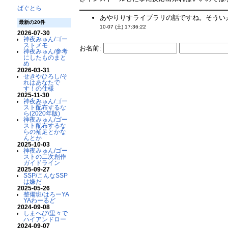
ばぐとら
あやりりすライブラリの話ですね。そういえ
最新の20件
10-07 (土) 17:36:22
2026-07-30
神夜みゅん/ゴー
ストメモ
お名前:
神夜みゅん/参考
にしたものまと
め
2026-03-31
せきやひろし/そ
れはあなたで
す！の仕様
2025-11-30
神夜みゅん/ゴー
スト配布するな
ら(2020年版)
神夜みゅん/ゴー
スト配布するな
らの補足とかな
んとか
2025-10-03
神夜みゅん/ゴー
ストの二次創作
ガイドライン
2025-09-27
SSP/こんなSSP
は嫌だ
2025-05-26
整備班/はろーYA
YAわーるど
2024-09-08
しまへび/里々で
ハイアンドロー
2024-09-07