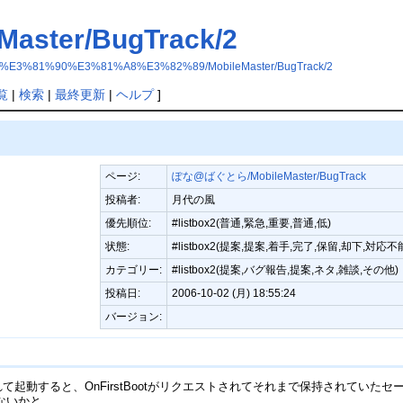
ter/BugTrack/2
3%81%90%E3%81%A8%E3%82%89/MobileMaster/BugTrack/2
覧
|
検索
|
最終更新
|
ヘルプ
]
ページ:
ぽな@ばぐとら/MobileMaster/BugTrack
投稿者:
月代の風
優先順位:
#listbox2(普通,緊急,重要,普通,低)
状態:
#listbox2(提案,提案,着手,完了,保留,却下,対応不
カテゴリー:
#listbox2(提案,バグ報告,提案,ネタ,雑談,その他)
投稿日:
2006-10-02 (月) 18:55:24
バージョン:
rofileが削除されて起動すると、OnFirstBootがリクエストされてそれまで保
ないかと。