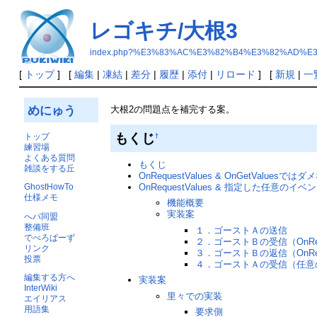
レゴキチ/大根3
index.php?%E3%83%AC%E3%82%B4%E3%82%AD%E
[
トップ
] [
編集
|
凍結
|
差分
|
履歴
|
添付
|
リロード
] [
新規
|
一
めにゅう
大根2の問題点を補完する案。
もくじ
トップ
†
練習場
よくある質問
もくじ
雑談をする丘
OnRequestValues & OnGetValuesでは
OnRequestValues & 指定した任意のイベ
GhostHowTo
仕様メモ
機能概要
実装案
へパ同盟
整備班
１．ゴーストＡの送信
でべろぱーず
２．ゴーストＢの受信（OnRequ
リンク
３．ゴーストＢの返信（OnRequ
投票
４．ゴーストＡの受信（任意
編集する方へ
実装案
InterWiki
里々での実装
エイリアス
用語集
要求側