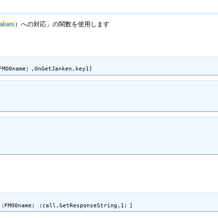
alues
）への対応」の関数を使用します
MO0name）,OnGetJanken,key1]
（FMO0name）（call,GetResponseString,1）]