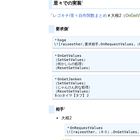
†
里々での実装
「
レゴキチ/里々自作関数まとめ
＃大根2（
OnGetV
†
要求側
＊hoge

\![raiseother,要求相手,OnRequestValues,（F
＊OnGetValues

（SetGetValues）

（何かしらの処理）

（ResetGetValues）
＊OnGetJanken

（SetGetValues）

（じゃんけん的な処理）

（ResetGetValues）

＄○○タイマ【タブ】２
†
相手
大根2
＊OnRequestValues

\![raiseother,（Ｒ０）,OnGetValues,