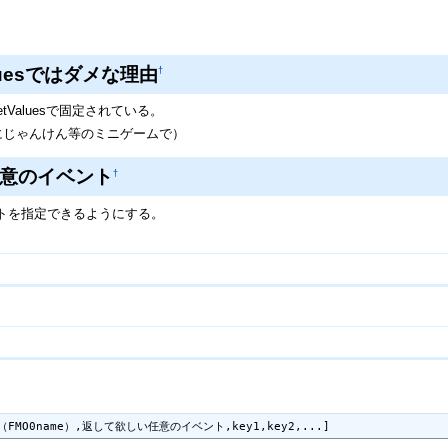
aluesではダメな理由
†
Valuesで固定されている。
にじゃんけん等のミニゲームで）
任意のイベント
†
トを指定できるようにする。
s,（FMO0name）,返して欲しい任意のイベント,key1,key2,...]