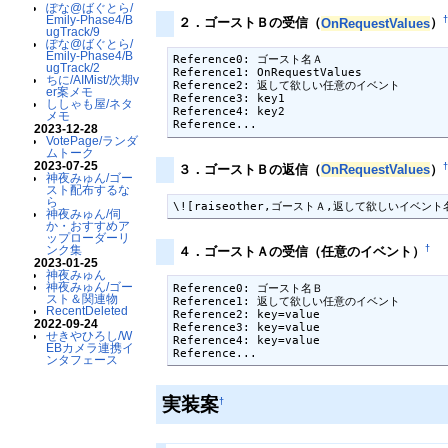
ぽな@ばぐとら/
Emily-Phase4/B
２．ゴーストＢの受信（
OnRequestValues
）
ugTrack/9
ぽな@ばぐとら/
Emily-Phase4/B
Reference0: ゴースト名Ａ

ugTrack/2
Reference1: OnRequestValues

ちに/AIMist/次期v
Reference2: 返して欲しい任意のイベント

er案メモ
Reference3: key1

ししゃも屋/ネタ
Reference4: key2

メモ
Reference...
2023-12-28
VotePage/ランダ
ムトーク
2023-07-25
３．ゴーストＢの返信（
OnRequestValues
）
神夜みゅん/ゴー
スト配布するな
ら
\![raiseother,ゴーストＡ,返して欲しいイベント名
神夜みゅん/伺
か・おすすめア
ップローダーリ
†
ンク集
４．ゴーストＡの受信（任意のイベント）
2023-01-25
神夜みゅん
神夜みゅん/ゴー
Reference0: ゴースト名Ｂ

スト＆関連物
Reference1: 返して欲しい任意のイベント

RecentDeleted
Reference2: key=value

2022-09-24
Reference3: key=value

せきやひろし/W
Reference4: key=value

EBカメラ連携イ
Reference...
ンタフェース
実装案
†