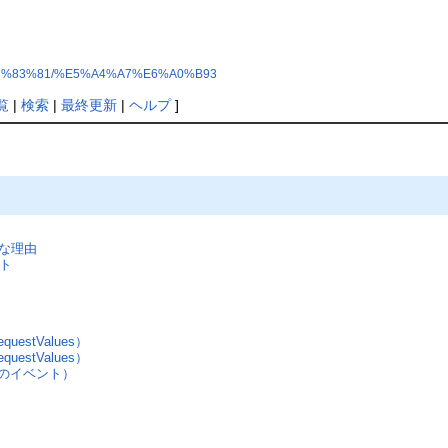
3%83%81/%E5%A4%A7%E6%A0%B93
覧
|
検索
|
最終更新
|
ヘルプ
]
ダメな理由
ント
estValues）
estValues）
のイベント）