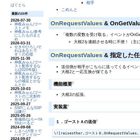
相手
ばぐとら
こめんと
最新の20件
2026-07-30
OnRequestValues
& OnGetV
神夜みゅん/ゴー
ストメモ
神夜みゅん/参考
「複数の変数を受け取る」イベントがOnGet
にしたものまと
め
大根2を連鎖させる時に不便！（主
2026-03-31
せきやひろし/そ
れはあなたで
OnRequestValues
& 指定した
す！の仕様
2025-11-30
神夜みゅん/ゴー
スト配布するな
送信側が相手がこちらに送ってくるイベン
ら(2020年版)
大根2と一応互換が保てる？
神夜みゅん/ゴー
スト配布するな
らの補足とかな
†
機能概要
んとか
2025-10-03
神夜みゅん/ゴー
大根2の拡張。
ストの二次創作
ガイドライン
2025-09-27
†
実装案
SSP/こんなSSP
は嫌だ
2025-05-26
整備班/はろーYA
†
１．ゴーストＡの送信
YAわーるど
2024-09-08
しまへび/里々で
\![raiseother,ゴーストＢ,OnRequestValue
ハイアンドロー
2024-09-07