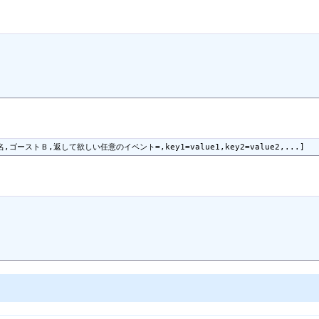
†
†
,ゴーストＢ,返して欲しい任意のイベント=,key1=value1,key2=value2,...]