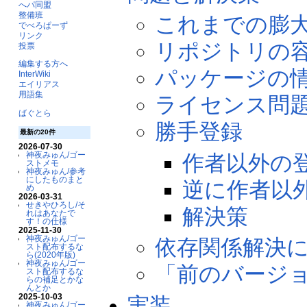
へパ同盟
整備班
これまでの膨
でべろぱーず
リンク
リポジトリの
投票
編集する方へ
パッケージの
InterWiki
エイリアス
用語集
ライセンス問
ばぐとら
勝手登録
最新の20件
2026-07-30
神夜みゅん/ゴー
作者以外の
ストメモ
神夜みゅん/参考
にしたものまと
逆に作者以
め
2026-03-31
せきやひろし/そ
解決策
れはあなたで
す！の仕様
2025-11-30
神夜みゅん/ゴー
依存関係解決に
スト配布するな
ら(2020年版)
神夜みゅん/ゴー
「前のバージョ
スト配布するな
らの補足とかな
んとか
2025-10-03
実装
神夜みゅん/ゴー