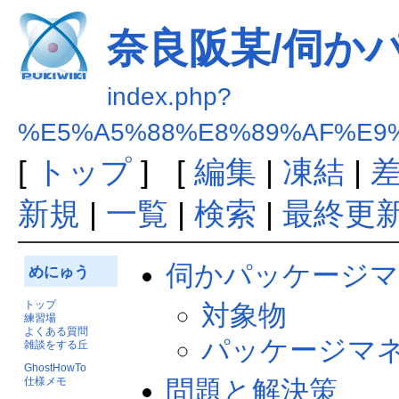
奈良阪某/伺か
index.php?
%E5%A5%88%E8%89%AF%E9
[
トップ
] [
編集
|
凍結
|
新規
|
一覧
|
検索
|
最終更
伺かパッケージマ
めにゅう
トップ
対象物
練習場
よくある質問
パッケージマ
雑談をする丘
GhostHowTo
問題と解決策
仕様メモ