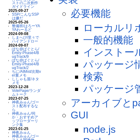
ストの二次創作
ガイドライン
必要機能
2025-09-27
SSP/こんなSSP
は嫌だ
2025-05-26
ローカルリ
整備班/はろーYA
YAわーるど
2024-09-08
一般的機能
しまへび/里々で
ハイアンドロー
2024-09-07
インストー
ぽな@ばぐとら/
Emily-Phase4/B
ugTrack/9
ぽな@ばぐとら/
パッケージ
Emily-Phase4/B
ugTrack/2
ちに/AIMist/次期v
検索
er案メモ
ししゃも屋/ネタ
メモ
パッケージ
2023-12-28
VotePage/ランダ
ムトーク
2023-07-25
アーカイブとpac
神夜みゅん/ゴー
スト配布するな
ら
GUI
神夜みゅん/伺
か・おすすめア
ップローダーリ
ンク集
node.js
2023-01-25
神夜みゅん
神夜みゅん/ゴー
スト＆関連物