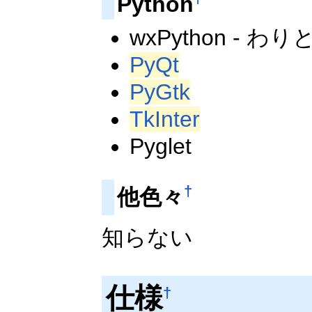
Python
wxPython - 
PyQt
PyGtk
TkInter
Pyglet
†
他色々
知らない
仕様
†