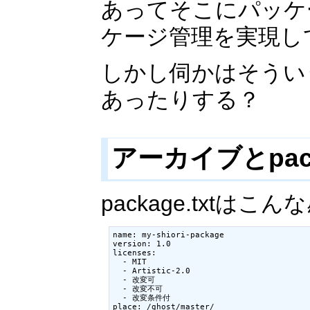
あってそこにパッケ
ケージ管理を実現し
しかし伺かはそうい
あったりする？
アーカイブとpack
package.txtはこ
name: my-shiori-package

version: 1.0

licenses:

  - MIT

  - Artistic-2.0

  - 改変可

  - 改変不可

  - 改変条件付

place: /ghost/master/