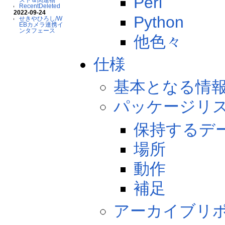
Perl
RecentDeleted
2022-09-24
Python
せきやひろし/W
EBカメラ連携イ
ンタフェース
他色々
仕様
基本となる情
パッケージリ
保持するデ
場所
動作
補足
アーカイブリ