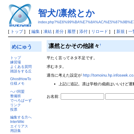
智犬/凛然とか
index.php?%E6%99%BA%E7%8A%AC/%E5%87%9B%
[
トップ
] [
編集
|
凍結
|
差分
|
履歴
|
添付
|
リロード
] [
新規
|
一
凛然とかその他諸々
†
めにゅう
トップ
平たく言ってネタ不足です。
練習場
求むネタ。
よくある質問
雑談をする丘
適当に考えた設定が
http://tomoinu.hp.infoseek.co
GhostHowTo
仕様メモ
上記に追記。凛は学校の成績はいいけど運動
へパ同盟
整備班
お名前:
でべろぱーず
リンク
投票
編集する方へ
InterWiki
エイリアス
用語集