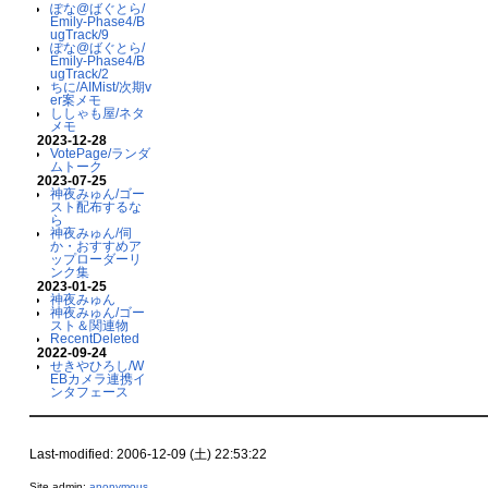
ぽな@ばぐとら/
Emily-Phase4/B
ugTrack/9
ぽな@ばぐとら/
Emily-Phase4/B
ugTrack/2
ちに/AIMist/次期v
er案メモ
ししゃも屋/ネタ
メモ
2023-12-28
VotePage/ランダ
ムトーク
2023-07-25
神夜みゅん/ゴー
スト配布するな
ら
神夜みゅん/伺
か・おすすめア
ップローダーリ
ンク集
2023-01-25
神夜みゅん
神夜みゅん/ゴー
スト＆関連物
RecentDeleted
2022-09-24
せきやひろし/W
EBカメラ連携イ
ンタフェース
Last-modified: 2006-12-09 (土) 22:53:22
Site admin:
anonymous