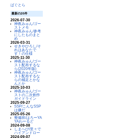
ばぐとら
最新の20件
2026-07-30
神夜みゅん/ゴー
ストメモ
神夜みゅん/参考
にしたものまと
め
2026-03-31
せきやひろし/そ
れはあなたで
す！の仕様
2025-11-30
神夜みゅん/ゴー
スト配布するな
ら(2020年版)
神夜みゅん/ゴー
スト配布するな
らの補足とかな
んとか
2025-10-03
神夜みゅん/ゴー
ストの二次創作
ガイドライン
2025-09-27
SSP/こんなSSP
は嫌だ
2025-05-26
整備班/はろーYA
YAわーるど
2024-09-08
しまへび/里々で
ハイアンドロー
2024-09-07