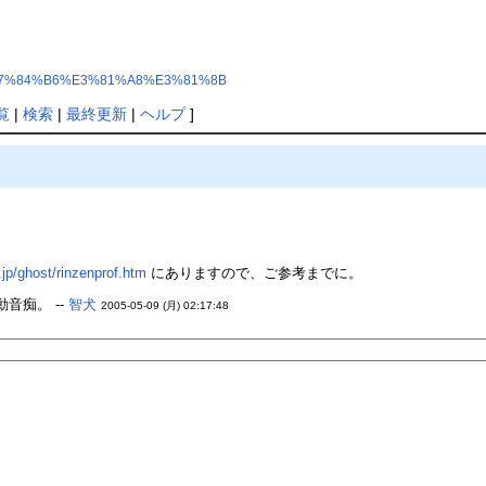
E7%84%B6%E3%81%A8%E3%81%8B
覧
|
検索
|
最終更新
|
ヘルプ
]
.jp/ghost/rinzenprof.htm
にありますので、ご参考までに。
音痴。 --
智犬
2005-05-09 (月) 02:17:48