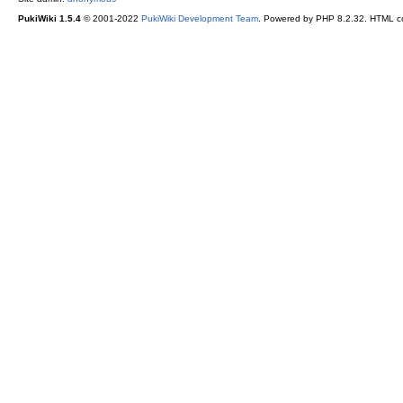
PukiWiki 1.5.4
© 2001-2022
PukiWiki Development Team
. Powered by PHP 8.2.32. HTML co