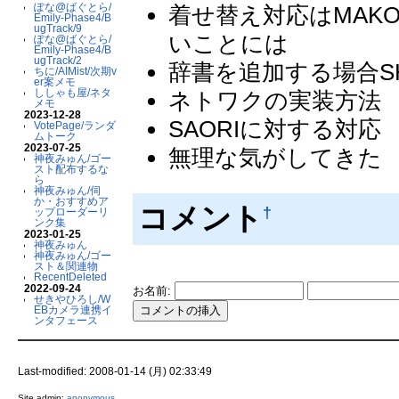
ぽな@ばぐとら/
着せ替え対応はMAK
Emily-Phase4/B
ugTrack/9
いことには
ぽな@ばぐとら/
Emily-Phase4/B
ugTrack/2
辞書を追加する場合SHI
ちに/AIMist/次期v
er案メモ
ししゃも屋/ネタ
ネトワクの実装方法
メモ
2023-12-28
SAORIに対する対応
VotePage/ランダ
ムトーク
2023-07-25
無理な気がしてきた
神夜みゅん/ゴー
スト配布するな
ら
神夜みゅん/伺
か・おすすめア
コメント
†
ップローダーリ
ンク集
2023-01-25
神夜みゅん
神夜みゅん/ゴー
スト＆関連物
RecentDeleted
2022-09-24
お名前:
せきやひろし/W
EBカメラ連携イ
ンタフェース
Last-modified: 2008-01-14 (月) 02:33:49
Site admin:
anonymous