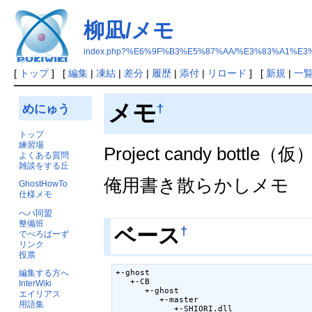
柳凪/メモ
index.php?%E6%9F%B3%E5%87%AA/%E3%83%A1%E3
[
トップ
] [
編集
|
凍結
|
差分
|
履歴
|
添付
|
リロード
] [
新規
|
一
メモ
†
めにゅう
トップ
練習場
Project candy bottle（仮
よくある質問
雑談をする丘
俺用書き散らかしメモ
GhostHowTo
仕様メモ
へパ同盟
整備班
†
ベース
でべろぱーず
リンク
投票
+-ghost

編集する方へ
   +-CB

InterWiki
      +-ghost

エイリアス
         +-master

用語集
            +-SHIORI.dll
