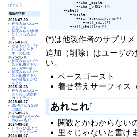
            +-char_master

ばぐとら
            +-char_人格1-n(*)

      +-shell

最新の20件
         +-master

            +-sirfacexxxxx.png(*)

2026-07-30
               +-alt_suit(*)

神夜みゅん/ゴー
         +-alt_shell1-n(*)
ストメモ
神夜みゅん/参考
にしたものまと
(*)は他製作者のサプ
め
2026-03-31
せきやひろし/そ
れはあなたで
追加（削除）はユーザの
す！の仕様
2025-11-30
い。
神夜みゅん/ゴー
スト配布するな
ら(2020年版)
神夜みゅん/ゴー
ベースゴースト
スト配布するな
らの補足とかな
んとか
着せ替えサーフィス
2025-10-03
神夜みゅん/ゴー
ストの二次創作
ガイドライン
2025-09-27
†
あれこれ
SSP/こんなSSP
は嫌だ
2025-05-26
整備班/はろーYA
関数とかわからない
YAわーるど
2024-09-08
しまへび/里々で
里々じゃないと書け
ハイアンドロー
2024-09-07