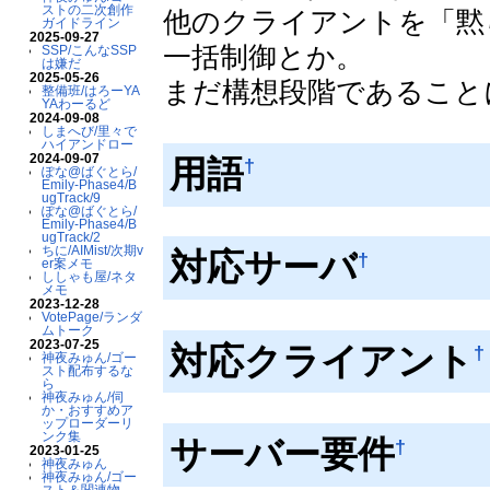
ストの二次創作
他のクライアントを「黙
ガイドライン
2025-09-27
一括制御とか。
SSP/こんなSSP
は嫌だ
2025-05-26
まだ構想段階であること
整備班/はろーYA
YAわーるど
2024-09-08
しまへび/里々で
ハイアンドロー
2024-09-07
用語
†
ぽな@ばぐとら/
Emily-Phase4/B
ugTrack/9
ぽな@ばぐとら/
Emily-Phase4/B
ugTrack/2
ちに/AIMist/次期v
対応サーバ
†
er案メモ
ししゃも屋/ネタ
メモ
2023-12-28
VotePage/ランダ
ムトーク
2023-07-25
対応クライアント
†
神夜みゅん/ゴー
スト配布するな
ら
神夜みゅん/伺
か・おすすめア
ップローダーリ
ンク集
サーバー要件
†
2023-01-25
神夜みゅん
神夜みゅん/ゴー
スト＆関連物