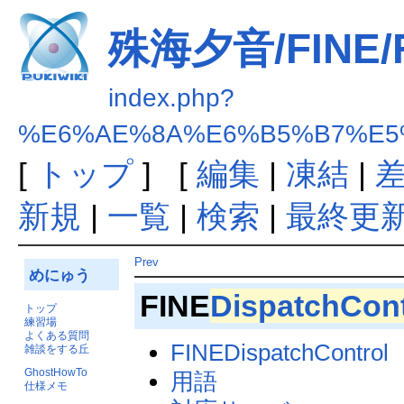
殊海夕音/FINE/FI
index.php?
%E6%AE%8A%E6%B5%B7%E5%A4
[
トップ
] [
編集
|
凍結
|
新規
|
一覧
|
検索
|
最終更
Prev
めにゅう
FINE
DispatchCont
トップ
練習場
よくある質問
FINEDispatchControl
雑談をする丘
GhostHowTo
用語
仕様メモ