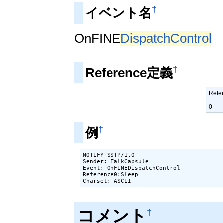
†
イベント名
OnFINE
DispatchControl
†
Reference定義
Ref
0
†
例
NOTIFY SSTP/1.0

Sender: TalkCapsule

Event: OnFINEDispatchControl

Reference0:Sleep

Charset: ASCII
コメント
†