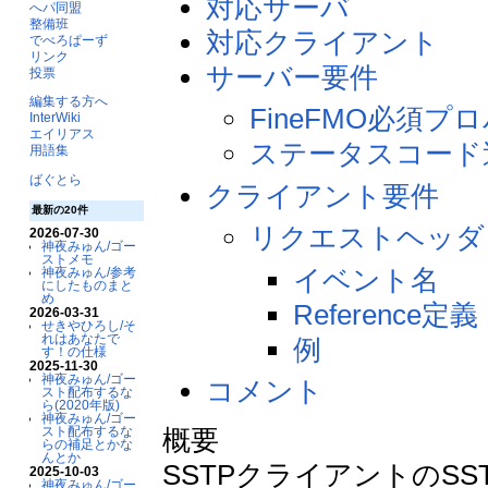
対応サーバ
へパ同盟
整備班
対応クライアント
でべろぱーず
リンク
サーバー要件
投票
編集する方へ
FineFMO必須
InterWiki
エイリアス
ステータスコード
用語集
ばぐとら
クライアント要件
最新の20件
リクエストヘッダ
2026-07-30
神夜みゅん/ゴー
ストメモ
イベント名
神夜みゅん/参考
にしたものまと
め
Reference定義
2026-03-31
せきやひろし/そ
れはあなたで
例
す！の仕様
2025-11-30
神夜みゅん/ゴー
コメント
スト配布するな
ら(2020年版)
神夜みゅん/ゴー
概要
スト配布するな
らの補足とかな
んとか
SSTPクライアントのS
2025-10-03
神夜みゅん/ゴー