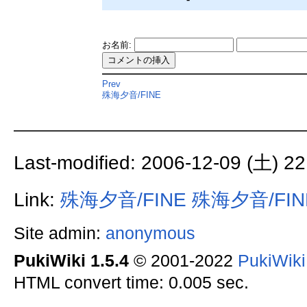
お名前:
Prev
殊海夕音/FINE
Last-modified: 2006-12-09 (土) 22
Link:
殊海夕音/FINE
殊海夕音/FINE
Site admin:
anonymous
PukiWiki 1.5.4
© 2001-2022
PukiWik
HTML convert time: 0.005 sec.