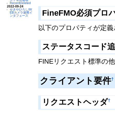
RecentDeleted
2022-09-24
せきやひろし/W
FineFMO必須プ
EBカメラ連携イ
ンタフェース
以下のプロパティが定義
ステータスコード追
FINEリクエスト標準
クライアント要件
†
†
リクエストヘッダ