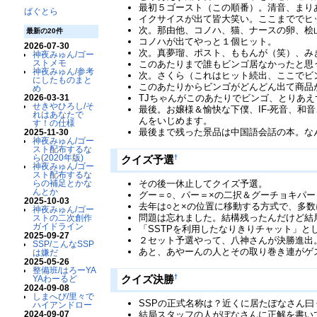
最初５ゴースト（この順番）。清音、まり
ばぐとら
イクサイスが出て皆大笑い。ここまででヒ
次。那由他、コノハ、猫、ナースの卵、桧
最新の20件
コノハが出てやっと１個ヒット。
2026-07-30
次。真夢瑠、ポスト、ももんが（笑）、み
神夜みゅん/ゴー
ストメモ
このあたりまで誰もビンゴ居なかったと思
神夜みゅん/参考
次。さくら（これはヒット続出、ここでビ
にしたものまと
このあたりからビンゴがどんどん出て商品
め
TJちゃんがこのあたりでビンゴ、とりあ
2026-03-31
せきやひろし/そ
最後。お嬢様＆愉快な下僕、IF-死音、
れはあなたで
んをいじめます。
す！の仕様
最後まで残った景品は中国語会話の本。な
2025-11-30
神夜みゅん/ゴー
スト配布するな
ら(2020年版)
†
クイズ予選
神夜みゅん/ゴー
スト配布するな
その後一休止してクイズ予選。
らの補足とかな
んとか
グー＝○、パー＝×の二択＆グーチョキパ
2025-10-03
去年は○と×の位置に移動する方式で、多
神夜みゅん/ゴー
問題は忘れました。結構残ったんだけど結
ストの二次創作
ガイドライン
「SSTPを利用したなりきりチャット」
2025-09-27
２セット予選やって、八神さんが決勝進出
SSP/こんなSSP
あと、あやーんの人とその取り巻き連がゲ
は嫌だ
2025-05-26
整備班/はろーYA
†
クイズ決勝
YAわーるど
2024-09-08
しまへび/里々で
SSPの正式名称は？近くに居たぽなさん
ハイアンドロー
結局スタッフの人がぽなさんに正解を書い
2024-09-07