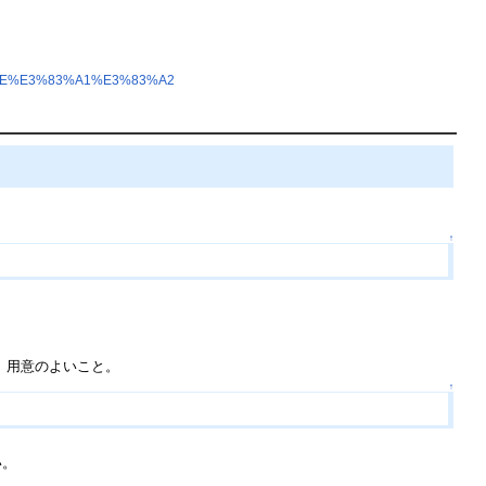
AE%E3%83%A1%E3%83%A2
↑
。用意のよいこと。
↑
い。