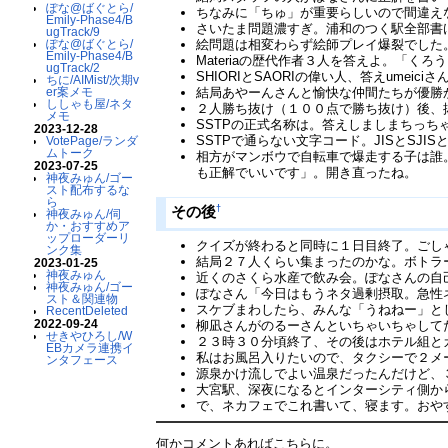
ぽな@ばぐとら/
ちなみに「ちゅ」が重要らしいので間違え
Emily-Phase4/B
さいたま問題濃すぎ。浦和のつく駅全部書
ugTrack/9
絵問題は相変わらず絵師プレイ爆裂でした。
ぽな@ばぐとら/
Emily-Phase4/B
Materiaの歴代作者３人を答えよ。「く
ugTrack/2
SHIORIとSAORIの偉い人、答えumeici
ちに/AIMist/次期v
結局あやーんさんと愉快な仲間たちが優勝
er案メモ
ししゃも屋/ネタ
２人勝ち抜け（１００点で勝ち抜け）後、
メモ
SSTPの正式名称は。答えしましまちっち
2023-12-28
SSTPで通らない文字コード。JISとSJI
VotePage/ランダ
ムトーク
相方がマンボウで自転車で爆走する子は誰
2023-07-25
も正解でいいです」。開き直ったね。
神夜みゅん/ゴー
スト配布するな
ら
†
その後
神夜みゅん/伺
か・おすすめア
ップローダーリ
クイズが終わると同時に１日目終了。ごし
ンク集
結局２７人くらい集まったのかな。ボトラ
2023-01-25
神夜みゅん
近くのさくら水産で飲み会。ぽなさんの自
神夜みゅん/ゴー
ぽなさん「今日はもうネタ過剰摂取。急性
スト＆関連物
スケブまわしたら、みんな「うねねー」と
RecentDeleted
2022-09-24
柳凪さんがのるーさんといちゃいちゃして
せきやひろし/W
２３時３０分頃終了、その後はホテル組と
EBカメラ連携イ
私はお風呂入りたいので、タクシーで２メ
ンタフェース
源泉かけ流しでよい温泉だったんだけど、
大宮駅、深夜になるとインターシティ側か
で、ネカフェでこれ書いて、寝ます。おや
何かコメントあればこちらに。