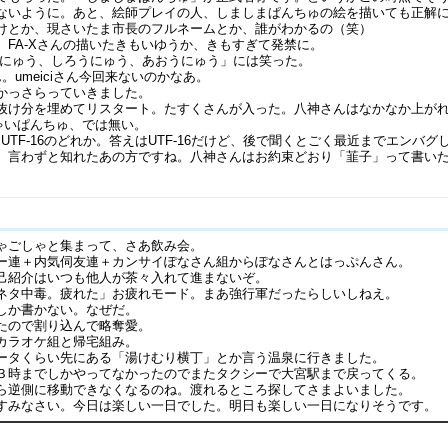
ないように。あと、絵師プレイの人、しましまぱんちゅの絵を描いても正解
けとか、現さいたま市長のフルネームとか、誰がわかるの（笑）
FA-Xさんの描いたきもいゆうか、きもすぎて発禁に。
ろうにゅう、しろうにゅう、あおうにゅう」には笑った。
さん。umeiciさん今回来ないのかなあ。
かっさらっていきました。
抜け分を埋めてリスタート。たすくさんが入った。八神さんはなかなか上が
ゃいぱんちゅ、では無い。
SとUTF-16のどれか。答えはUTF-16だけど、後で聞くとごく最近までエンバ
。言わずと知れたあの方ですね。八神さんはお約束どおり「韮子」って書い
ゃごしゃと集まって、さあ飲み会。
ー連＋内気伺友連＋カンサイぽなさん組からぽなさんとはっぷんさん。
己紹介はいつも他人が茶々入れて進まないぞ。
ネタ中毒。疲れた」お疲れモード。まあ強行軍だったらしいしねえ。
しか書かない。なぜだ。
たので割り込んで略奪愛。
カラオケ組と帰宅組み。
ータくらい先にある「湯けむり横丁」とか言う温泉に行きました。
３時までしかやってなかったのでまたタクシーで大宮駅まで戻ってくる。
ら逆側に移動できなくなるのね。渡れるところ探してさまよいました。
すみなさい。今日は楽しい一日でした。明日も楽しい一日になりそうです。