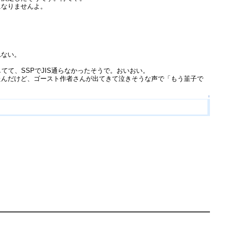
になりませんよ。
れない。
グしてて、SSPでJIS通らなかったそうで。おいおい。
たんだけど、ゴースト作者さんが出てきて泣きそうな声で「もう韮子で
↑