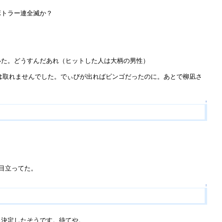
ボトラー連全滅か？
いた。どうすんだあれ（ヒットした人は大柄の男性）
ゴは取れませんでした。でぃびが出ればビンゴだったのに。あとで柳凪さ
↑
目立ってた。
↑
う決定したそうです。待てや。