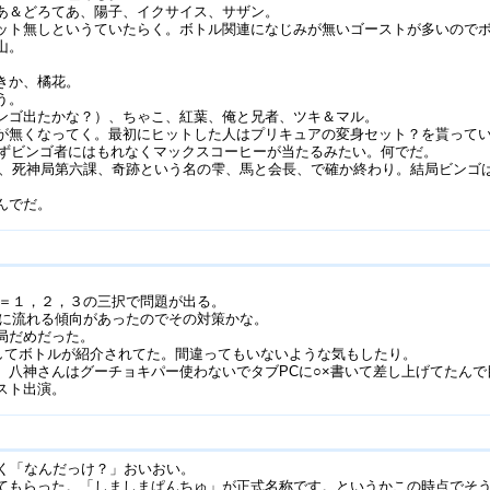
あ＆どろてあ、陽子、イクサイス、サザン。
ット無しというていたらく。ボトル関連になじみが無いゴーストが多いので
山。
きか、橘花。
う。
ンゴ出たかな？）、ちゃこ、紅葉、俺と兄者、ツキ＆マル。
が無くなってく。最初にヒットした人はプリキュアの変身セット？を貰って
えずビンゴ者にはもれなくマックスコーヒーが当たるみたい。何でだ。
和音、死神局第六課、奇跡という名の雫、馬と会長、で確か終わり。結局ビン
んでだ。
ー＝１，２，３の三択で問題が出る。
数に流れる傾向があったのでその対策かな。
局だめだった。
としてボトルが紹介されてた。間違ってもいないような気もしたり。
。八神さんはグーチョキパー使わないでタブPCに○×書いて差し上げてたんで
スト出演。
曰く「なんだっけ？」おいおい。
てもらった。「しましまぱんちゅ」が正式名称です。というかこの時点でそ