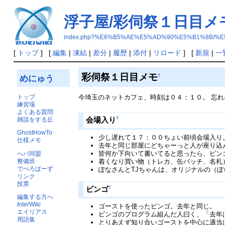
浮子屋/彩伺祭１日目メ
index.php?%E6%B5%AE%E5%AD%90%E5%B1%8B
[
トップ
] [
編集
|
凍結
|
差分
|
履歴
|
添付
|
リロード
] [
新規
|
一
彩伺祭１日目メモ
†
めにゅう
トップ
今埼玉のネットカフェ、時刻は０４：１０。 忘
練習場
よくある質問
†
会場入り
雑談をする丘
GhostHowTo
少し遅れて１７：００ちょい前頃会場入り
仕様メモ
去年と同じ部屋にどちゃーっと人が座り込
皆何か下向いて書いてると思ったら、ビン
へパ同盟
着くなり買い物（トレカ、缶バッチ、名札
整備班
でべろぱーず
ぽなさんとTJちゃんは、オリジナルの（
リンク
投票
†
ビンゴ
編集する方へ
InterWiki
ゴーストを使ったビンゴ。去年と同じ。
エイリアス
ビンゴのプログラム組んだ人曰く、「去年
用語集
とりあえず知り合いゴーストを中心に適当