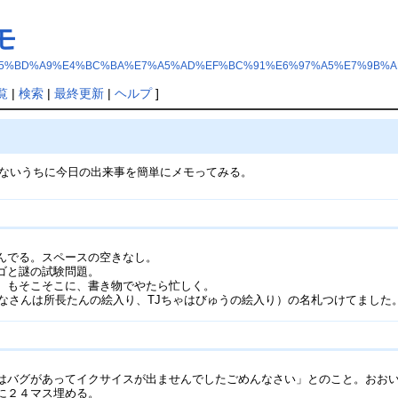
モ
/%E5%BD%A9%E4%BC%BA%E7%A5%AD%EF%BC%91%E6%97%A5%E7%9B%
覧
|
検索
|
最終更新
|
ヘルプ
]
れないうちに今日の出来事を簡単にメモってみる。
。
んでる。スペースの空きなし。
ゴと謎の試験問題。
）もそこそこに、書き物でやたら忙しく。
ぽなさんは所長たんの絵入り、TJちゃはびゅうの絵入り）の名札つけてました
はバグがあってイクサイスが出ませんでしたごめんなさい」とのこと。おお
に２４マス埋める。