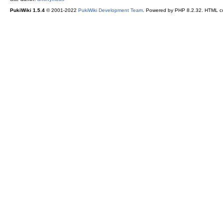
PukiWiki 1.5.4
© 2001-2022
PukiWiki Development Team
. Powered by PHP 8.2.32. HTML co