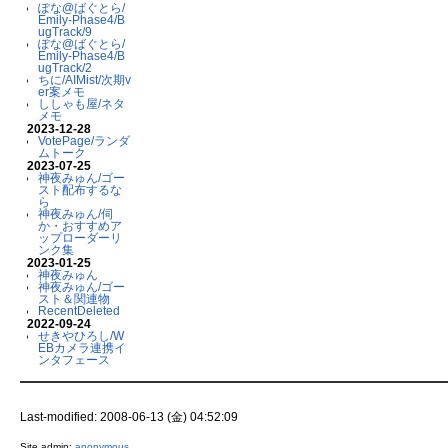
ぽな@ばぐとら/
Emily-Phase4/B
ugTrack/9
ぽな@ばぐとら/
Emily-Phase4/B
ugTrack/2
ちに/AIMist/次期v
er案メモ
ししゃも屋/ネタ
メモ
2023-12-28
VotePage/ランダ
ムトーク
2023-07-25
神夜みゅん/ゴー
スト配布するな
ら
神夜みゅん/伺
か・おすすめア
ップローダーリ
ンク集
2023-01-25
神夜みゅん
神夜みゅん/ゴー
スト＆関連物
RecentDeleted
2022-09-24
せきやひろし/W
EBカメラ連携イ
ンタフェース
Last-modified: 2008-06-13 (金) 04:52:09
Site admin:
anonymous