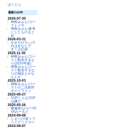
ばぐとら
最新の20件
2026-07-30
神夜みゅん/ゴー
ストメモ
神夜みゅん/参考
にしたものまと
め
2026-03-31
せきやひろし/そ
れはあなたで
す！の仕様
2025-11-30
神夜みゅん/ゴー
スト配布するな
ら(2020年版)
神夜みゅん/ゴー
スト配布するな
らの補足とかな
んとか
2025-10-03
神夜みゅん/ゴー
ストの二次創作
ガイドライン
2025-09-27
SSP/こんなSSP
は嫌だ
2025-05-26
整備班/はろーYA
YAわーるど
2024-09-08
しまへび/里々で
ハイアンドロー
2024-09-07