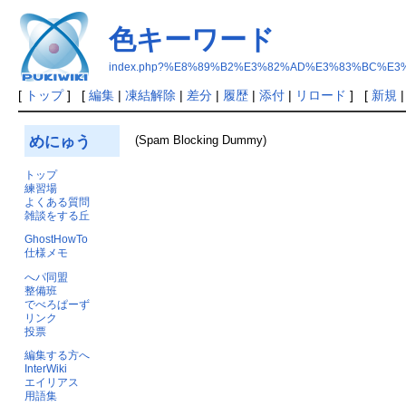
色キーワード
index.php?%E8%89%B2%E3%82%AD%E3%83%BC%E
[
トップ
] [
編集
|
凍結解除
|
差分
|
履歴
|
添付
|
リロード
] [
新規
めにゅう
(Spam Blocking Dummy)
トップ
練習場
よくある質問
雑談をする丘
GhostHowTo
仕様メモ
へパ同盟
整備班
でべろぱーず
リンク
投票
編集する方へ
InterWiki
エイリアス
用語集