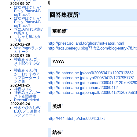
}}
2024-09-07
ぽな@ばぐとら/
Emily-Phase4/B
回答集積所
†
ugTrack/9
ぽな@ばぐとら/
Emily-Phase4/B
ugTrack/2
ちに/AIMist/次期v
†
華和梨
er案メモ
ししゃも屋/ネタ
メモ
http://priest.so.land.to/ghost/not-satori.html
2023-12-28
http://sozubenegu.blog77.fc2.com/blog-entry-78.h
VotePage/ランダ
ムトーク
2023-07-25
神夜みゅん/ゴー
†
YAYA
スト配布するな
ら
神夜みゅん/伺
http://d.hatena.ne.jp/ooo3/20080411/1207913882
か・おすすめア
http://d.hatena.ne.jp/ukiya/20080412/1207957781
ップローダーリ
ンク集
http://d.hatena.ne.jp/sesuna/20080412/120798329
2023-01-25
http://d.hatena.ne.jp/hinoharu/20080412
神夜みゅん
http://d.hatena.ne.jp/ponapalt/20080412/12079561
神夜みゅん/ゴー
スト＆関連物
RecentDeleted
2022-09-24
†
美坂
せきやひろし/W
EBカメラ連携イ
ンタフェース
http://444.ifdef.jp/shio080413.txt
†
結奈