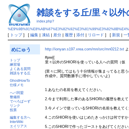
雑談をする丘/里々以外
index.php?
%E9%9B%91%E8%AB%87%E3%82%92%E3%81%99%E3%82%8B%E4%
[
トップ
] [
編集
|
凍結
|
差分
|
履歴
|
添付
|
リロード
] [
新規
|
一
めにゅう
http://ionyan.s197.xrea.com/mn/src/mn0212.txt
よ
#pre{{
トップ
里々以外のSHIORIを使っている人への質問（仮
練習場
よくある質問
(里々に関してはもう十分情報が集まってると思
雑談をする丘
作成中。質問数勝手に増やしていいよ)
GhostHowTo
仕様メモ
1.あなたの名前を教えてください。
へパ同盟
整備班
2.今まで利用した事のあるSHIORIの履歴を教え
でべろぱーず
リンク
3.今メインで使っているSHIORIの名前を教えて
投票
4.このSHIORIを使いはじめたきっかけは何です
編集する方へ
InterWiki
エイリアス
5.このSHIORIで作ったゴーストをあげてくださ