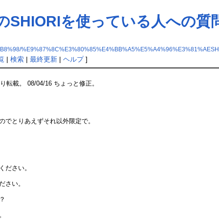
のSHIORIを使っている人への質
B8%98/%E9%87%8C%E3%80%85%E4%BB%A5%E5%A4%96%E3%81%AESH
覧
|
検索
|
最終更新
|
ヘルプ
]
り転載。 08/04/16 ちょっと修正。
うのでとりあえずそれ以外限定で。
てください。
ください。
か？
い。