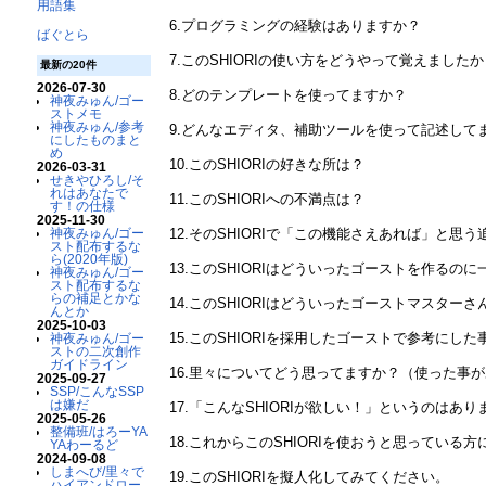
用語集
6.プログラミングの経験はありますか？
ばぐとら
7.このSHIORIの使い方をどうやって覚えました
最新の20件
2026-07-30
8.どのテンプレートを使ってますか？
神夜みゅん/ゴー
ストメモ
神夜みゅん/参考
9.どんなエディタ、補助ツールを使って記述して
にしたものまと
め
10.このSHIORIの好きな所は？
2026-03-31
せきやひろし/そ
れはあなたで
11.このSHIORIへの不満点は？
す！の仕様
2025-11-30
12.そのSHIORIで「この機能さえあれば」と思
神夜みゅん/ゴー
スト配布するな
ら(2020年版)
13.このSHIORIはどういったゴーストを作るの
神夜みゅん/ゴー
スト配布するな
らの補足とかな
14.このSHIORIはどういったゴーストマスター
んとか
2025-10-03
15.このSHIORIを採用したゴーストで参考に
神夜みゅん/ゴー
ストの二次創作
ガイドライン
16.里々についてどう思ってますか？（使った事
2025-09-27
SSP/こんなSSP
は嫌だ
17.「こんなSHIORIが欲しい！」というのはあり
2025-05-26
整備班/はろーYA
18.これからこのSHIORIを使おうと思っている
YAわーるど
2024-09-08
しまへび/里々で
19.このSHIORIを擬人化してみてください。
ハイアンドロー