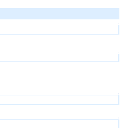
↑
↑
↑
↑