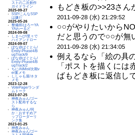
ストの二次創作
もどき板の>>23さんか
ガイドライン
2025-09-27
SSP/こんなSSP
2011-09-28 (水) 21:29:52
は嫌だ
2025-05-26
○○がやりたいからNO
整備班/はろーYA
YAわーるど
2024-09-08
だと思うので○○が無
しまへび/里々で
ハイアンドロー
2024-09-07
2011-09-28 (水) 21:34:05
ぽな@ばぐとら/
Emily-Phase4/B
例えるなら「絵の具
ugTrack/9
ぽな@ばぐとら/
Emily-Phase4/B
「ポストを描くには
ugTrack/2
ちに/AIMist/次期v
er案メモ
ばもどき板に返信して
ししゃも屋/ネタ
メモ
2023-12-28
VotePage/ランダ
ムトーク
2023-07-25
神夜みゅん/ゴー
スト配布するな
ら
神夜みゅん/伺
か・おすすめア
ップローダーリ
ンク集
2023-01-25
神夜みゅん
神夜みゅん/ゴー
スト＆関連物