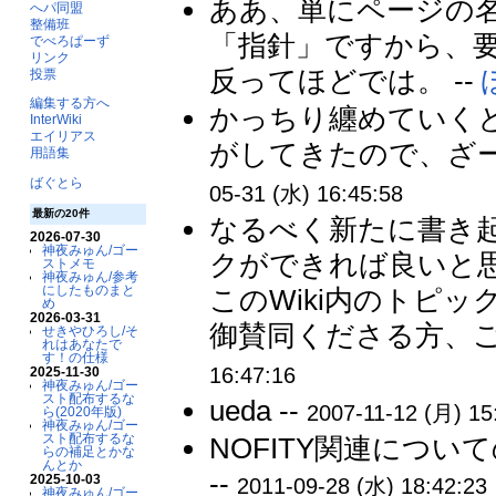
ああ、単にページの
へパ同盟
整備班
「指針」ですから、
でべろぱーず
リンク
反ってほどでは。 --
投票
編集する方へ
かっちり纏めていく
InterWiki
エイリアス
がしてきたので、ざー
用語集
ばぐとら
05-31 (水) 16:45:58
最新の20件
なるべく新たに書き
2026-07-30
神夜みゅん/ゴー
クができれば良いと
ストメモ
神夜みゅん/参考
にしたものまと
このWiki内のトピ
め
2026-03-31
御賛同くださる方、ご
せきやひろし/そ
れはあなたで
す！の仕様
16:47:16
2025-11-30
神夜みゅん/ゴー
スト配布するな
ueda --
2007-11-12 (月) 15
ら(2020年版)
神夜みゅん/ゴー
スト配布するな
NOFITY関連につ
らの補足とかな
んとか
--
2025-10-03
2011-09-28 (水) 18:42:23
神夜みゅん/ゴー