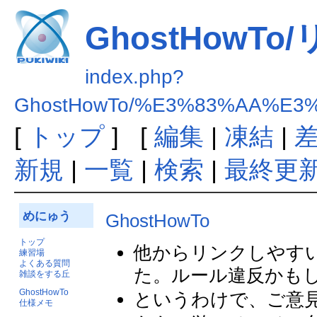
GhostHowT
index.php?
GhostHowTo/%E3%83%AA%E
[
トップ
] [
編集
|
凍結
|
新規
|
一覧
|
検索
|
最終更
めにゅう
GhostHowTo
トップ
他からリンクしやす
練習場
よくある質問
た。ルール違反かもし
雑談をする丘
GhostHowTo
というわけで、ご意見
仕様メモ