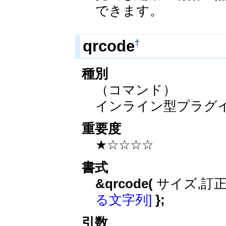
できます。
†
qrcode
種別
（コマンド）
インライン型プラグ
重要度
★☆☆☆☆
書式
&qrcode(
サイズ,訂正
る文字列]
};
引数