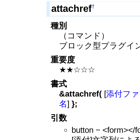
†
attachref
種別
（コマンド）
ブロック型プラグイ
重要度
★★☆☆☆
書式
&attachref(
[
添付ファ
名
]
};
引数
button − <fo
[添付]文字列に