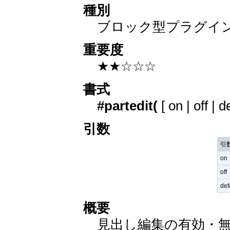
種別
ブロック型プラグイ
重要度
★★☆☆☆
書式
#partedit(
[ on | off | d
引数
引
on
off
def
概要
見出し編集の有効・