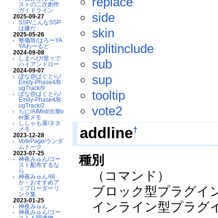
replace
ストの二次創作
ガイドライン
side
2025-09-27
SSP/こんなSSP
は嫌だ
skin
2025-05-26
整備班/はろーYA
splitinclude
YAわーるど
2024-09-08
しまへび/里々で
sub
ハイアンドロー
2024-09-07
sup
ぽな@ばぐとら/
Emily-Phase4/B
ugTrack/9
tooltip
ぽな@ばぐとら/
Emily-Phase4/B
ugTrack/2
vote2
ちに/AIMist/次期v
er案メモ
ししゃも屋/ネタ
†
addline
メモ
2023-12-28
VotePage/ランダ
ムトーク
2023-07-25
種別
神夜みゅん/ゴー
スト配布するな
ら
（コマンド）
神夜みゅん/伺
か・おすすめア
ブロック型プラグイ
ップローダーリ
ンク集
2023-01-25
インライン型プラグ
神夜みゅん
神夜みゅん/ゴー
スト＆関連物