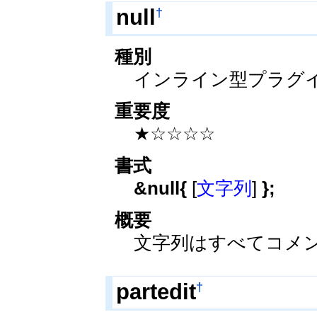
†
null
種別
インライン型プラグ
重要度
★☆☆☆☆
書式
&null{
[
文字列
]
};
概要
文字列はすべてコメ
†
partedit