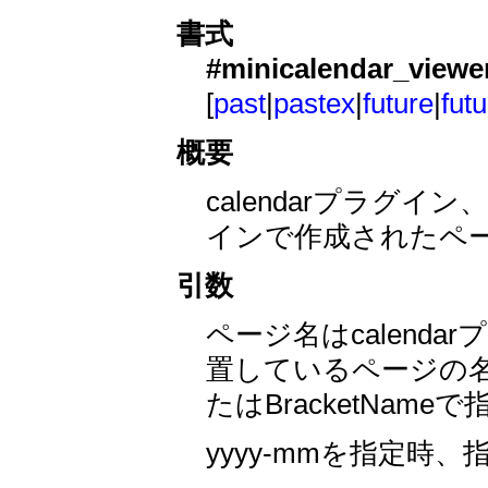
書式
#minicalendar_viewe
[
past
|
pastex
|
future
|
fut
概要
calendarプラグイン、c
インで作成されたペ
引数
ページ名はcalenda
置しているページの名
たはBracketName
yyyy-mmを指定