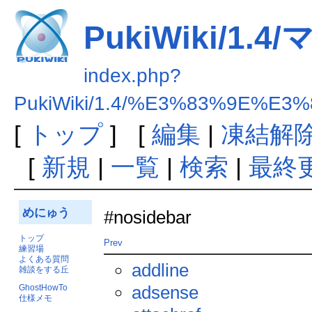
PukiWiki/1
index.php?
PukiWiki/1.4/%E3%83%9E%
[
トップ
] [
編集
|
凍結解
[
新規
|
一覧
|
検索
|
最終
めにゅう
#nosidebar
トップ
Prev
練習場
よくある質問
addline
雑談をする丘
adsense
GhostHowTo
仕様メモ