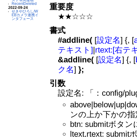
RecentDeleted
重要度
2022-09-24
せきやひろし/W
★★☆☆☆
EBカメラ連携イ
ンタフェース
書式
#addline(
[
設定名
] {, [
テキスト]
|
rtext:[右
&addline(
[
設定名
] {, [
ク名
]
};
引数
設定名: 「：config/pl
above|below|
ンの上か下かの指
btn: submit
ltext,rtext: