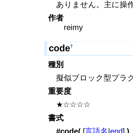
ありません。主に操
作者
reimy
†
code
種別
擬似ブロック型プラ
重要度
★☆☆☆☆
書式
#code(
[
言語名
|
end
]
)