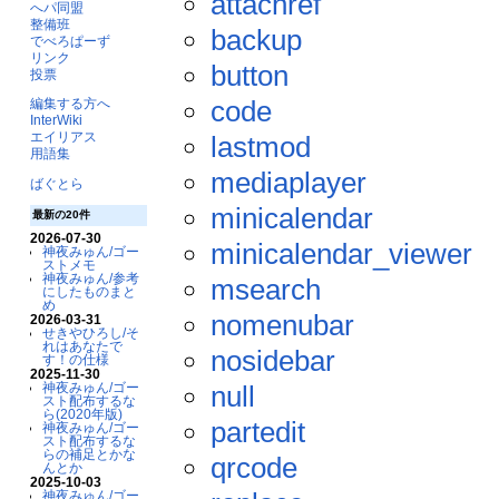
attachref
へパ同盟
整備班
backup
でべろぱーず
リンク
button
投票
code
編集する方へ
InterWiki
エイリアス
lastmod
用語集
mediaplayer
ばぐとら
minicalendar
最新の20件
2026-07-30
minicalendar_viewer
神夜みゅん/ゴー
ストメモ
神夜みゅん/参考
msearch
にしたものまと
め
nomenubar
2026-03-31
せきやひろし/そ
れはあなたで
nosidebar
す！の仕様
2025-11-30
null
神夜みゅん/ゴー
スト配布するな
ら(2020年版)
partedit
神夜みゅん/ゴー
スト配布するな
らの補足とかな
qrcode
んとか
2025-10-03
神夜みゅん/ゴー