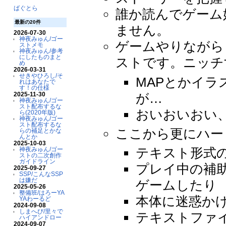
ばぐとら
誰か読んでゲーム
最新の20件
ません。
2026-07-30
神夜みゅん/ゴー
ゲームやりながら
ストメモ
神夜みゅん/参考
にしたものまと
ストです。ニッチ
め
2026-03-31
せきやひろし/そ
MAPとかイ
れはあなたで
す！の仕様
が…
2025-11-30
神夜みゅん/ゴー
スト配布するな
おいおいおい
ら(2020年版)
神夜みゅん/ゴー
スト配布するな
ここから更にハー
らの補足とかな
んとか
2025-10-03
テキスト形式
神夜みゅん/ゴー
ストの二次創作
ガイドライン
プレイ中の補
2025-09-27
SSP/こんなSSP
は嫌だ
ゲームしたり
2025-05-26
整備班/はろーYA
本体に迷惑か
YAわーるど
2024-09-08
しまへび/里々で
テキストファ
ハイアンドロー
2024-09-07