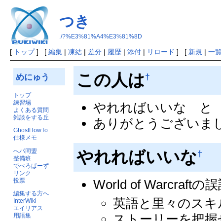
つき
./?%E3%81%A4%E3%81%8D
[
トップ
] [
編集
|
凍結
|
差分
|
履歴
|
添付
|
リロード
] [
新規
|
一
この人は
†
めにゅう
トップ
練習場
やれればいいな と
よくある質問
雑談をする丘
ありがとうございま
GhostHowTo
仕様メモ
へパ同盟
やれればいいな
†
整備班
でべろぱーず
リンク
World of Warcra
投票
編集する方へ
英語と里々のスキ
InterWiki
エイリアス
ストーリーを把握
用語集