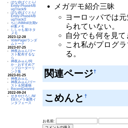
ぽな@ばぐとら/
メガデモ紹介三昧
Emily-Phase4/B
ugTrack/9
ぽな@ばぐとら/
ヨーロッパでは元
Emily-Phase4/B
ugTrack/2
ちに/AIMist/次期v
られていない。
er案メモ
ししゃも屋/ネタ
メモ
自分でも何を見て
2023-12-28
VotePage/ランダ
これ私がプログラ
ムトーク
2023-07-25
神夜みゅん/ゴー
る。
スト配布するな
ら
神夜みゅん/伺
か・おすすめア
ップローダーリ
関連ページ
†
ンク集
2023-01-25
神夜みゅん
神夜みゅん/ゴー
スト＆関連物
RecentDeleted
2022-09-24
こめんと
†
せきやひろし/W
EBカメラ連携イ
ンタフェース
お名前: