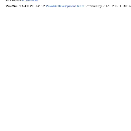
PukiWiki 1.5.4
© 2001-2022
PukiWiki Development Team
. Powered by PHP 8.2.32. HTML co