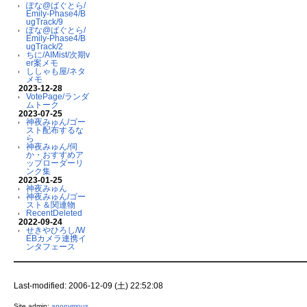
ぽな@ばぐとら/
Emily-Phase4/B
ugTrack/9
ぽな@ばぐとら/
Emily-Phase4/B
ugTrack/2
ちに/AIMist/次期v
er案メモ
ししゃも屋/ネタ
メモ
2023-12-28
VotePage/ランダ
ムトーク
2023-07-25
神夜みゅん/ゴー
スト配布するな
ら
神夜みゅん/伺
か・おすすめア
ップローダーリ
ンク集
2023-01-25
神夜みゅん
神夜みゅん/ゴー
スト＆関連物
RecentDeleted
2022-09-24
せきやひろし/W
EBカメラ連携イ
ンタフェース
Last-modified: 2006-12-09 (土) 22:52:08
Site admin:
anonymous