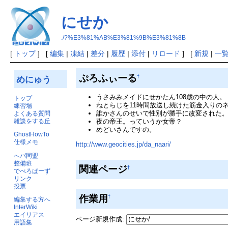
にせか
./?%E3%81%AB%E3%81%9B%E3%81%8B
[
トップ
] [
編集
|
凍結
|
差分
|
履歴
|
添付
|
リロード
] [
新規
|
一
ぷろふぃーる
†
めにゅう
うさみみメイドにせかたん108歳の中の人。
トップ
ねとらじを11時間放送し続けた筋金入りの
練習場
誰かさんのせいで性別が勝手に改変された
よくある質問
雑談をする丘
夜の帝王。っていうか女帝？
めどいさんですの。
GhostHowTo
仕様メモ
http://www.geocities.jp/da_naari/
へパ同盟
整備班
関連ページ
†
でべろぱーず
リンク
投票
作業用
†
編集する方へ
InterWiki
エイリアス
ページ新規作成:
用語集