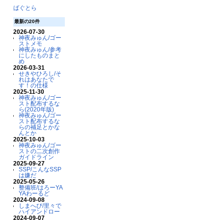
ばぐとら
最新の20件
2026-07-30
神夜みゅん/ゴー
ストメモ
神夜みゅん/参考
にしたものまと
め
2026-03-31
せきやひろし/そ
れはあなたで
す！の仕様
2025-11-30
神夜みゅん/ゴー
スト配布するな
ら(2020年版)
神夜みゅん/ゴー
スト配布するな
らの補足とかな
んとか
2025-10-03
神夜みゅん/ゴー
ストの二次創作
ガイドライン
2025-09-27
SSP/こんなSSP
は嫌だ
2025-05-26
整備班/はろーYA
YAわーるど
2024-09-08
しまへび/里々で
ハイアンドロー
2024-09-07