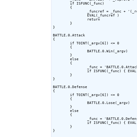
	if ISFUNC(_func)

	{

		_funcref = _func + '(_ref)' 

		EVAL(_funcref )

		return

	}

}

BATTLE.0.Attack

{

	if TOINT(_argv[6]) <= 0

	{

		BATTLE.0.Win(_argv)

	}

	else

	{

		_func = 'BATTLE.0.Attack.' + _argv[3]

		if ISFUNC(_func) { EVAL( _func + '(_argv)') }

	}

}

BATTLE.0.Defense

{

	if TOINT(_argv[6]) <= 0

	{

		BATTLE.0.Lose(_argv)

	}

	else

	{

		_func = 'BATTLE.0.Defense.' + _argv[3]

		if ISFUNC(_func) { EVAL( _func + '(_argv)') }

	}

}
