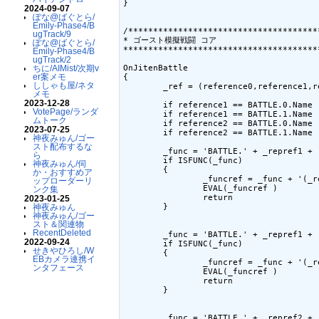
}

2024-09-07
ぽな@ばぐとら/
Emily-Phase4/B
/**************************************
ugTrack/9
* ゴースト模擬戦闘 コア

ぽな@ばぐとら/
***************************************
Emily-Phase4/B
ugTrack/2
OnJitenBattle

ちに/AIMist/次期v
er案メモ
{

ししゃも屋/ネタ
	_ref = (reference0,reference1,reference2,reference3,reference4,reference5,reference6)

メモ
2023-12-28
	if reference1 == BATTLE.0.Name ; _repref1 = '0'

VotePage/ランダ
	if reference1 == BATTLE.1.Name ; _repref1 = '1'

ムトーク
	if reference2 == BATTLE.0.Name ; _repref2 = '0'

2023-07-25
	if reference2 == BATTLE.1.Name ; _repref2 = '1'

神夜みゅん/ゴー
スト配布するな
	_func = 'BATTLE.' + _repref1 + '.' + reference3

ら
	if ISFUNC(_func)

神夜みゅん/伺
	{

か・おすすめア
		_funcref = _func + '(_ref)' 

ップローダーリ
		EVAL(_funcref )

ンク集
		return

2023-01-25
	}

神夜みゅん
神夜みゅん/ゴー
スト＆関連物
RecentDeleted
	_func = 'BATTLE.' + _repref1 + '.Attack'

2022-09-24
	if ISFUNC(_func)

せきやひろし/W
	{

EBカメラ連携イ
		_funcref = _func + '(_ref)' 

ンタフェース
		EVAL(_funcref )

		return

	}

	_func = 'BATTLE.' + _repref2 + '.Defense'
