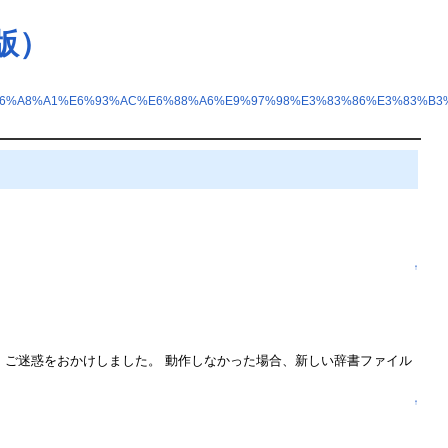
版）
E6%A8%A1%E6%93%AC%E6%88%A6%E9%97%98%E3%83%86%E3%83%B3
↑
があります。ご迷惑をおかけしました。 動作しなかった場合、新しい辞書ファイル
↑