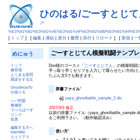
ひのはる/ごーすとじて
./?
%E3%81%B2%E3%81%AE%E3%81%AF%E3%82%8B/%E3%81%94%E3
[
トップ
] [
編集
|
凍結
|
差分
|
履歴
|
添付
|
リロード
] [
新規
|
一
ごーすとじてん模擬戦闘テンプレ
めにゅう
トップ
Don様のゴースト「
ごーすとじてん
」の模擬戦闘
練習場
手っ取り早くセリフを入力して喋らせたい方向け
よくある質問
たぶん文5でも動きます。
雑談をする丘
GhostHowTo
†
辞書ファイル
仕様メモ
yaya_ghostbattle_sample_2.dic
へパ同盟
整備班
2007/9/9 修正
でべろぱーず
以前の辞書ファイル（yaya_ghostbattle
リンク
をご利用下さい。（動作確認済み）
投票
編集する方へ
†
使い方
InterWiki
エイリアス
【入力】と書いてある欄に、パラメタもし