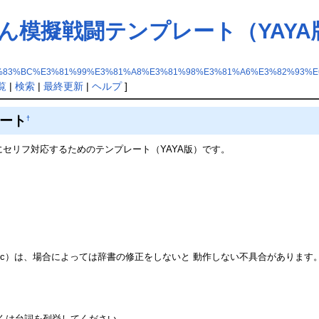
ん模擬戦闘テンプレート（YAYA
%83%BC%E3%81%99%E3%81%A8%E3%81%98%E3%81%A6%E3%82%93%
覧
|
検索
|
最終更新
|
ヘルプ
]
ート
†
にセリフ対応するためのテンプレート（YAYA版）です。
。
_sample.dic）は、場合によっては辞書の修正をしないと 動作しない不具合
くは台詞を列挙してください。