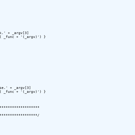
*******************

******************/
