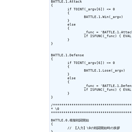
BATTLE.1.Attack

{

	if TOINT(_argv[6]) <= 0

	{

		BATTLE.1.Win(_argv)

	}

	else

	{

		_func = 'BATTLE.1.Attack.' + _argv[3]

		if ISFUNC(_func) { EVAL( _func + '(_argv)') }

	}

}

BATTLE.1.Defense

{

	if TOINT(_argv[6]) <= 0

	{

		BATTLE.1.Lose(_argv)

	}

	else

	{

		_func = 'BATTLE.1.Defense.' + _argv[3]

		if ISFUNC(_func) { EVAL( _func + '(_argv)') }

	}

}

/**************************************
* \0

***************************************
BATTLE.0.模擬戦闘開始

{

	// 【入力】\0の戦闘開始時の挨拶

}
