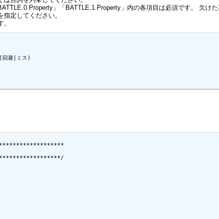
LE.0.Property」「BATTLE.1.Property」内の各項目は必須で
タ名を指定してください。
す。
|回避|ミス)

*******************

******************/
