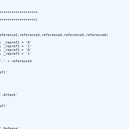
*******************

******************/
