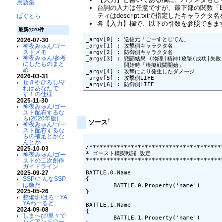
用語集
台詞の入力は任意ですが、最下部の関数「BATT
ティはdescript.txtで指定したキャラク
ばぐとら
各【入力】欄で、以下の引数を参照できま
最新の20件
_argv[0] : 送信元「ごーすとじてん」

2026-07-30
_argv[1] : 攻撃側キャラクタ名

神夜みゅん/ゴー
ストメモ
_argv[2] : 防御側キャラクタ名

神夜みゅん/参考
_argv[3] : 戦闘結果 (物理|精神)攻撃(成功|失敗
にしたものまと
           開始時「模擬戦闘開始」

め
_argv[4] : 攻撃により発生したダメージ

2026-03-31
_argv[5] : 攻撃側LIFE

せきやひろし/そ
_argv[6] : 防御側LIFE
れはあなたで
す！の仕様
2025-11-30
神夜みゅん/ゴー
スト配布するな
ら(2020年版)
†
ソース
神夜みゅん/ゴー
スト配布するな
らの補足とかな
んとか
/**************************************
2025-10-03
* ゴースト模擬戦闘 設定

神夜みゅん/ゴー
***************************************
ストの二次創作
ガイドライン
BATTLE.0.Name

2025-09-27
SSP/こんなSSP
{

は嫌だ
	BATTLE.0.Property('name')

2025-05-26
}

整備班/はろーYA
YAわーるど
BATTLE.1.Name

2024-09-08
{

しまへび/里々で
	BATTLE.1.Property('name')

ハイアンドロー